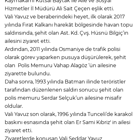
Kaymakamı Kutsal Baytak ile Aile ve Sosyal
Hizmetler İl Müdürü Ali Sait Çeçen eşlik etti.
Vali Yavuz ve beraberindeki heyet, ilk olarak 2017
yılında Fırat Kalkanı harekât bölgesinde havan topu
saldırısında, şehit olan Ast. Kd. Çvş. Hüsnü Bilgiç’in
ailesini ziyaret etti.
Ardından, 2011 yılında Osmaniye de trafik polisi
olarak görev yaparken pusuya düşürülerek, şehit
olan Polis Memuru Vahap Alagöz ’ün ailesine
ziyarette bulundu.
Daha sonra, 1993 yılında Batman ilinde teröristler
tarafından düzenlenen saldırı sonucu şehit olan
polis memuru Serdar Selçuk’un ailesine misafir
oldular.
Vali Yavuz son olarak, 1996 yılında Tunceli’de karakol
baskını esnasında şehit olan Er Sami Kıbriz' in ailesi
ziyaret etti.
Ziyaretlerde konuşan Vali Seddar Yavuz