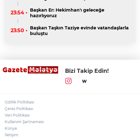
Başkan Er: Hekimhan'ı geleceğe
23:54 •
hazırlıyoruz
Başkan Taşkın Taziye evinde vatandaşlarla
23:50 •
buluştu
Bizi Takip Edin!
Gizlilik Politikası
Çerez Politikası
Veri Politikası
Kullanım Şartnamesi
Künye
İletişim