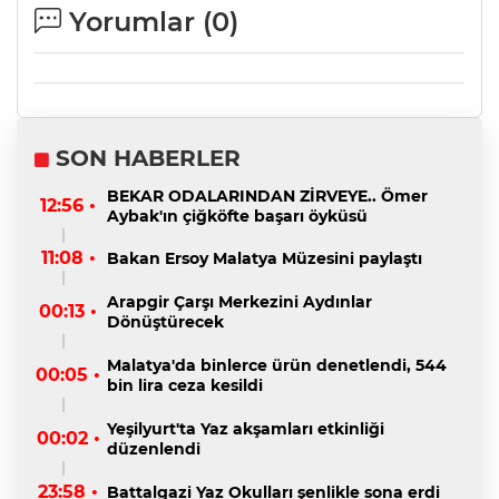
Yorumlar (
0
)
SON HABERLER
BEKAR ODALARINDAN ZİRVEYE.. Ömer
12:56 •
Aybak'ın çiğköfte başarı öyküsü
11:08 •
Bakan Ersoy Malatya Müzesini paylaştı
Arapgir Çarşı Merkezini Aydınlar
00:13 •
Dönüştürecek
Malatya'da binlerce ürün denetlendi, 544
00:05 •
bin lira ceza kesildi
Yeşilyurt'ta Yaz akşamları etkinliği
00:02 •
düzenlendi
23:58 •
Battalgazi Yaz Okulları şenlikle sona erdi