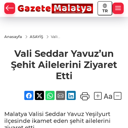
TR
Anasayfa
ASAYİŞ
Vali
Seddar
Yavuz’un
Vali Seddar Yavuz’un
Şehit
Ailelerini
Ziyaret
Şehit Ailelerini Ziyaret
Etti
Etti
Malatya Valisi Seddar Yavuz Yeşilyurt
ilçesinde ikamet eden şehit ailelerini
ziyaret etti.