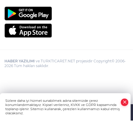
HABER YAZILIMI
ve TURKTICARET.NET projesidir Copyright© 2006-
2026 Tüm hakları saklıdır.
Sizlere daha iyi hizmet sunabilmek adına sitemizde çerez
konumlandırmaktayız. Kişisel verileriniz, KVKK ve GDPR kapsamında
toplanıp işlenir. Sitemizi kullanarak, çerezleri kullanmamızı kabul etmiş
olacaksınız.
Anasayfa
Haber Ara
Yazarlar
İhbar Hattı