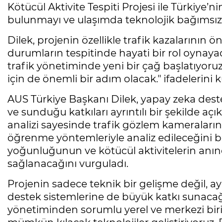
Kötücül Aktivite Tespiti Projesi ile Türkiye’
bulunmayı ve ulaşımda teknolojik bağımsızl
Dilek, projenin özellikle trafik kazalarını
durumların tespitinde hayati bir rol oynayac
trafik yönetiminde yeni bir çağ başlatıyoruz.
için de önemli bir adım olacak." ifadelerini k
AUS Türkiye Başkanı Dilek, yapay zeka destek
ve sunduğu katkıları ayrıntılı bir şekilde aç
analizi sayesinde trafik gözlem kameralarınd
öğrenme yöntemleriyle analiz edileceğini beli
yoğunluğunun ve kötücül aktivitelerin anın
sağlanacağını vurguladı.
Projenin sadece teknik bir gelişme değil, a
destek sistemlerine de büyük katkı sunacağı
yönetiminden sorumlu yerel ve merkezi birim