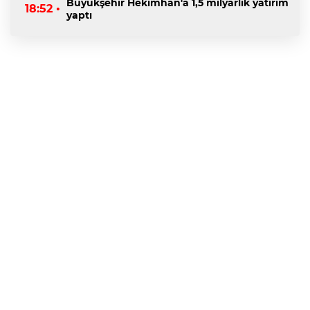
Büyükşehir Hekimhan'a 1,5 milyarlık yatırım
18:52 •
yaptı