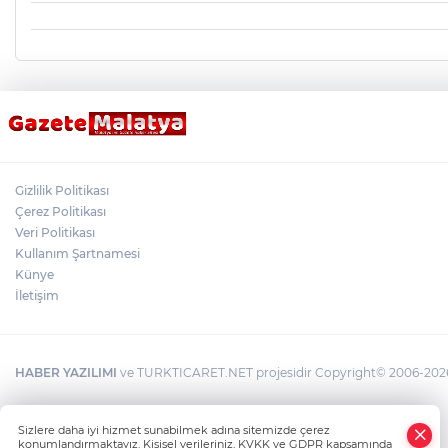
Gizlilik Politikası
Çerez Politikası
Veri Politikası
Kullanım Şartnamesi
Künye
İletişim
HABER YAZILIMI
ve TURKTICARET.NET projesidir Copyright© 2006-2026 T
×
Sizlere daha iyi hizmet sunabilmek adına sitemizde çerez
Whatsapp
konumlandırmaktayız. Kişisel verileriniz, KVKK ve GDPR kapsamında