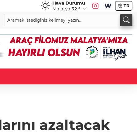
Hava Durumu
TR
Malatya
32 °
larını azaltacak