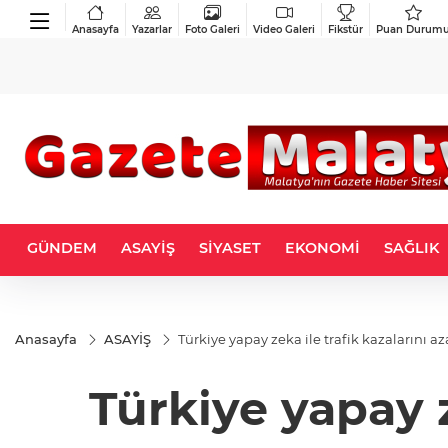
Anasayfa
Yazarlar
Foto Galeri
Video Galeri
Fikstür
Puan Durum
GÜNDEM
ASAYİŞ
SİYASET
EKONOMİ
SAĞLIK
Anasayfa
ASAYİŞ
Türkiye yapay zeka ile trafik kazalarını a
Türkiye yapay z