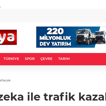
u
TÜRKİYE
SPOR
ÇEVRE
TARIM
zaltacak
eka ile trafik kaza