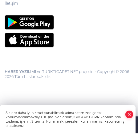
İletişim
HABER YAZILIMI
ve TURKTICARET.NET projesidir Copyright© 2006-
2026 Tüm hakları saklıdır.
Sizlere daha iyi hizmet sunabilmek adına sitemizde çerez
konumlandırmaktayız. Kişisel verileriniz, KVKK ve GDPR kapsamında
toplanıp işlenir. Sitemizi kullanarak, çerezleri kullanmamızı kabul etmiş
olacaksınız.
Anasayfa
Haber Ara
Yazarlar
İhbar Hattı