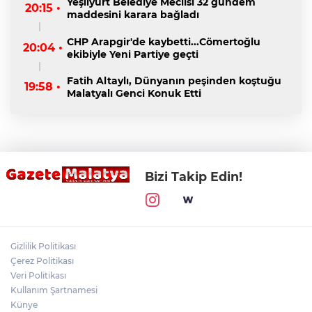
Yeşilyurt Belediye Meclisi 32 gündem
20:15 •
maddesini karara bağladı
CHP Arapgir'de kaybetti...Cömertoğlu
20:04 •
ekibiyle Yeni Partiye geçti
Fatih Altaylı, Dünyanın peşinden koştuğu
19:58 •
Malatyalı Genci Konuk Etti
Bizi Takip Edin!
Gizlilik Politikası
Çerez Politikası
Veri Politikası
Kullanım Şartnamesi
Künye