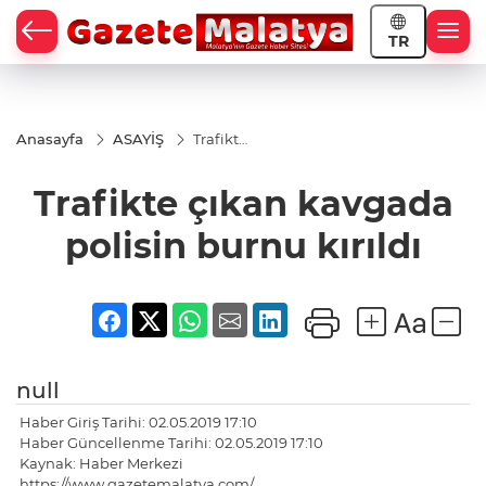
TR
Anasayfa
ASAYİŞ
Trafikte
çıkan
kavgada
Trafikte çıkan kavgada
polisin
burnu
kırıldı
polisin burnu kırıldı
null
Haber Giriş Tarihi: 02.05.2019 17:10
Haber Güncellenme Tarihi: 02.05.2019 17:10
Kaynak: Haber Merkezi
https://www.gazetemalatya.com/