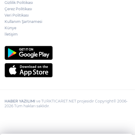
Gizlilik Politikası
Çerez Politikası
Veri Politikası
Kullanım Şartnamesi
Künye
İletişim
HABER YAZILIMI
ve TURKTICARET.NET projesidir Copyright© 2006-
2026 Tüm hakları saklıdır.