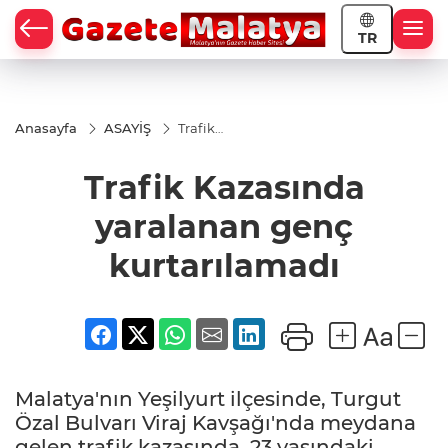
TR
Anasayfa
ASAYİŞ
Trafik
Kazasında
yaralanan
Trafik Kazasında
genç
kurtarılamadı
yaralanan genç
kurtarılamadı
Malatya'nın Yeşilyurt ilçesinde, Turgut
Özal Bulvarı Viraj Kavşağı'nda meydana
gelen trafik kazasında, 23 yaşındaki