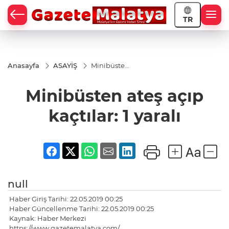
TR
Anasayfa
ASAYİŞ
Minibüsten
ateş açıp
kaçtılar: 1
Minibüsten ateş açıp
yaralı
kaçtılar: 1 yaralı
null
Haber Giriş Tarihi: 22.05.2019 00:25
Haber Güncellenme Tarihi: 22.05.2019 00:25
Kaynak: Haber Merkezi
https://www.gazetemalatya.com/