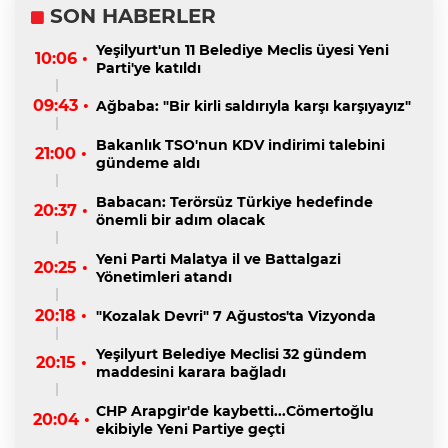
SON HABERLER
Yeşilyurt'un 11 Belediye Meclis üyesi Yeni
10:06 •
Parti'ye katıldı
09:43 •
Ağbaba: "Bir kirli saldırıyla karşı karşıyayız"
Bakanlık TSO'nun KDV indirimi talebini
21:00 •
gündeme aldı
Babacan: Terörsüz Türkiye hedefinde
20:37 •
önemli bir adım olacak
Yeni Parti Malatya il ve Battalgazi
20:25 •
Yönetimleri atandı
20:18 •
"Kozalak Devri" 7 Ağustos'ta Vizyonda
Yeşilyurt Belediye Meclisi 32 gündem
20:15 •
maddesini karara bağladı
CHP Arapgir'de kaybetti...Cömertoğlu
20:04 •
ekibiyle Yeni Partiye geçti