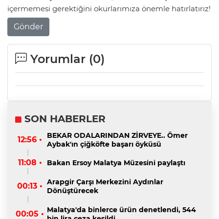
içermemesi gerektiğini okurlarımıza önemle hatırlatırız!
Gönder
Yorumlar (
0
)
SON HABERLER
BEKAR ODALARINDAN ZİRVEYE.. Ömer
12:56 •
Aybak'ın çiğköfte başarı öyküsü
11:08 •
Bakan Ersoy Malatya Müzesini paylaştı
Arapgir Çarşı Merkezini Aydınlar
00:13 •
Dönüştürecek
Malatya'da binlerce ürün denetlendi, 544
00:05 •
bin lira ceza kesildi