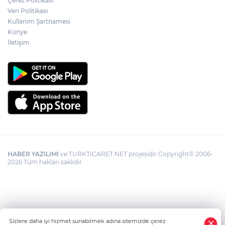
Çerez Politikası
Veri Politikası
Kullanım Şartnamesi
Künye
İletişim
HABER YAZILIMI
ve TURKTICARET.NET projesidir Copyright© 2006-
2026 Tüm hakları saklıdır.
Sizlere daha iyi hizmet sunabilmek adına sitemizde çerez