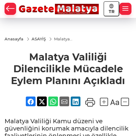
TR
Anasayfa
ASAYİŞ
Malatya
Valiliği
Dilencilikle
Malatya Valiliği
Mücadele
Eylem
Planını
Dilencilikle Mücadele
Açıkladı
Eylem Planını Açıkladı
Malatya Valiliği Kamu düzeni ve
güvenliğini korumak amacıyla dilencilik
faaliyetlerinin önlenmesi ve özellikle