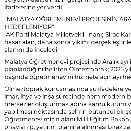
ifadelerine yer verdi.
“MALATYA ÖĞRETMENEVİ PROJESİNİN ARALI
HEDEFLENİYOR”
AK Parti Malatya Milletvekili İnanç Siraç 
hasar alan, daha sonra yıkımı gerçekleştiri
alanını da inceledi.
Malatya Öğretmenevi projesinde Aralık ayı 
planlandığını belirten Ölmeztoprak; 2025 yı
başında öğretmenevini hizmete açmayı hede
Ölmeztoprak konuşmasında şu ifadelere yer 
imar, ihya ve inşa sürecinde hem modern b
merkezler oluşturmak adına kamu kurum ve k
yapılması noktasında şehrin bütüncül bir şe
Öğretmenevimizin alanı Milli Eğitim Bakanlı
onaylanıp, yatırım planına alınması biraz za