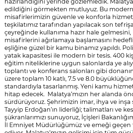
hazırlandığını yerinde gözlemledik. Malaty
edildiğini görmekten mutluyuz. Bu modern t
misafirlerimizin güvenle ve konforla hizmet
teşkilatımız tarafından yapılacak son tefrişat
çeyreğinde kullanıma hazır hale gelmesini
misafirlerini ağırlamaya başlamasını hedefli
eşliğine güzel bir kamu binamız yapıldı. Pol
yatak kapasitesi ile modern bir tesis. 400 kiş
eğitim niteliklerine uygun salonlarda ye alıy
toplantı ve konferans salonları gibi donanı
üzere toplam 10 katlı, 7.5 ve 8.0 büyüklüğü
standardıyla tasarlanmış. Yeni kamu hizmet 
hitap edecek. Malatya’mızın her alanda öncü
sürdürüyoruz. Şehrimizin imar, ihya ve in
Tayyip Erdoğan’ın liderliği; talimatları ve ke
şükranlarımızı sunuyoruz, İçişleri Bakanlı
İl Emniyet Müdürlüğümüz ve emeği geçen 
ediyor, Malatya’mızın gelişimi için tüm gü