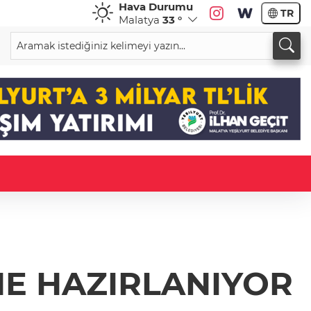
Hava Durumu
TR
Malatya
33 °
NE HAZIRLANIYOR