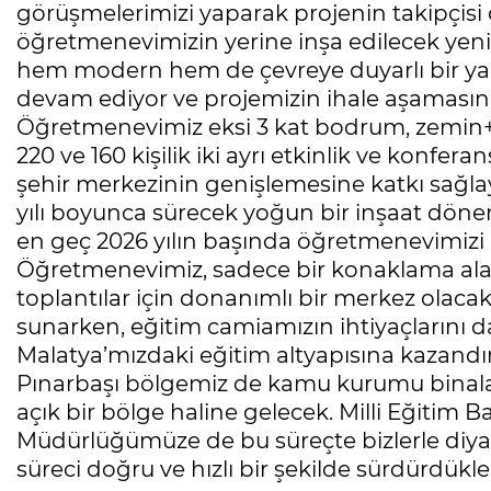
görüşmelerimizi yaparak projenin takipçisi 
öğretmenevimizin yerine inşa edilecek yeni
hem modern hem de çevreye duyarlı bir yap
devam ediyor ve projemizin ihale aşamasına 
Öğretmenevimiz eksi 3 kat bodrum, zemin+4
220 ve 160 kişilik iki ayrı etkinlik ve konferan
şehir merkezinin genişlemesine katkı sağla
yılı boyunca sürecek yoğun bir inşaat döne
en geç 2026 yılın başında öğretmenevimizi
Öğretmenevimiz, sadece bir konaklama alan
toplantılar için donanımlı bir merkez olac
sunarken, eğitim camiamızın ihtiyaçlarını d
Malatya’mızdaki eğitim altyapısına kazandır
Pınarbaşı bölgemiz de kamu kurumu binala
açık bir bölge haline gelecek. Milli Eğitim Ba
Müdürlüğümüze de bu süreçte bizlerle diyalog
süreci doğru ve hızlı bir şekilde sürdürdükle