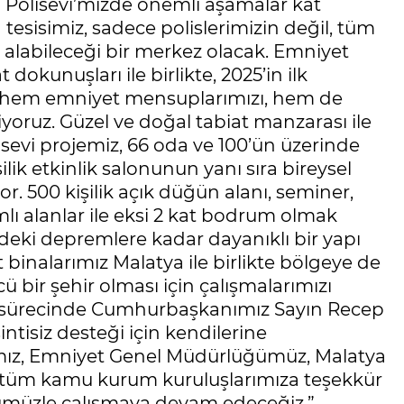
a Polisevi’mizde önemli aşamalar kat
esisimiz, sadece polislerimizin değil, tüm
 alabileceği bir merkez olacak. Emniyet
 dokunuşları ile birlikte, 2025’in ilk
, hem emniyet mensuplarımızı, hem de
yoruz. Güzel ve doğal tabiat manzarası ile
isevi projemiz, 66 oda ve 100’ün üzerinde
ilik etkinlik salonunun yanı sıra bireysel
or. 500 kişilik açık düğün alanı, seminer,
mlı alanlar ile eksi 2 kat bodrum olmak
ndeki depremlere kadar dayanıklı bir yapı
binalarımız Malatya ile birlikte bölgeye de
 bir şehir olması için çalışmalarımızı
şa sürecinde Cumhurbaşkanımız Sayın Recep
sintisiz desteği için kendilerine
ğımız, Emniyet Genel Müdürlüğümüz, Malatya
tüm kamu kurum kuruluşlarımıza teşekkür
cümüzle çalışmaya devam edeceğiz.”