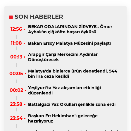
SON HABERLER
BEKAR ODALARINDAN ZİRVEYE.. Ömer
12:56 •
Aybak'ın çiğköfte başarı öyküsü
11:08 •
Bakan Ersoy Malatya Müzesini paylaştı
Arapgir Çarşı Merkezini Aydınlar
00:13 •
Dönüştürecek
Malatya'da binlerce ürün denetlendi, 544
00:05 •
bin lira ceza kesildi
Yeşilyurt'ta Yaz akşamları etkinliği
00:02 •
düzenlendi
23:58 •
Battalgazi Yaz Okulları şenlikle sona erdi
Başkan Er: Hekimhan'ı geleceğe
23:54 •
hazırlıyoruz