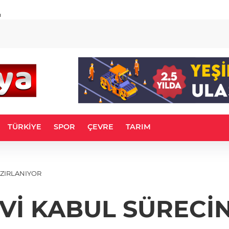
u
TÜRKİYE
SPOR
ÇEVRE
TARIM
AZIRLANIYOR
Vİ KABUL SÜRECİ