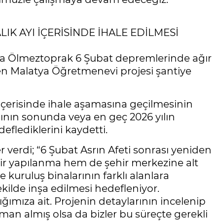
K AYI İÇERİSİNDE İHALE EDİLMESİ
Kara Ölmeztoprak 6 Şubat depremlerinde ağır
len Malatya Öğretmenevi projesi şantiye
içerisinde ihale aşamasına geçilmesinin
lının sonunda veya en geç 2026 yılın
flediklerini kaydetti.
verdi; “6 Şubat Asrın Afeti sonrası yeniden
ir yapılanma hem de şehir merkezine alt
uruluş binalarının farklı alanlara
kilde inşa edilmesi hedefleniyor.
ğımıza ait. Projenin detaylarının incelenip
man almış olsa da bizler bu süreçte gerekli