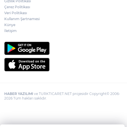
Gizlilik Politikası
Çerez Politikası
Veri Politikası
Kullanım Şartnamesi
Künye
İletişim
HABER YAZILIMI
ve TURKTICARET.NET projesidir Copyright© 2006-
2026 Tüm hakları saklıdır.