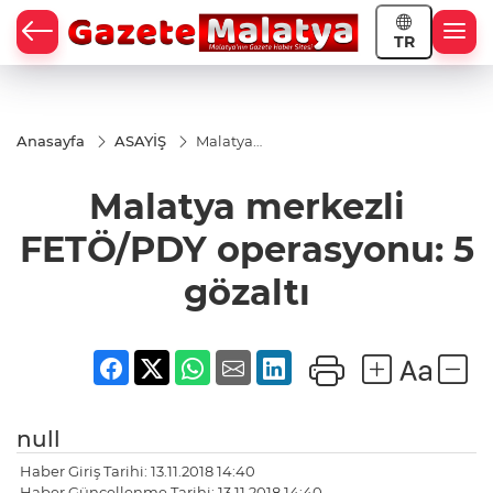
TR
Anasayfa
ASAYİŞ
Malatya
merkezli
FETÖ/PDY
Malatya merkezli
operasyonu:
5 gözaltı
FETÖ/PDY operasyonu: 5
gözaltı
null
Haber Giriş Tarihi: 13.11.2018 14:40
Haber Güncellenme Tarihi: 13.11.2018 14:40