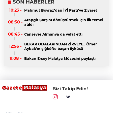
SON HABERLER
10:23 •
Mahmut Boyraz’dan İYİ Parti’ye Ziyaret
Arapgir Çarşını dönüştürmek için ilk temel
08:50 •
atıldı
08:45 •
Cansever Almanya da vefat etti
BEKAR ODALARINDAN ZİRVEYE.. Ömer
12:56 •
Aybak'ın çiğköfte başarı öyküsü
11:08 •
Bakan Ersoy Malatya Müzesini paylaştı
Bizi Takip Edin!