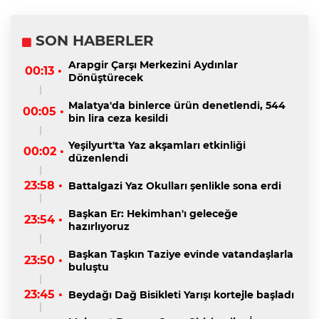
SON HABERLER
Arapgir Çarşı Merkezini Aydınlar
00:13 •
Dönüştürecek
Malatya'da binlerce ürün denetlendi, 544
00:05 •
bin lira ceza kesildi
Yeşilyurt'ta Yaz akşamları etkinliği
00:02 •
düzenlendi
23:58 •
Battalgazi Yaz Okulları şenlikle sona erdi
Başkan Er: Hekimhan'ı geleceğe
23:54 •
hazırlıyoruz
Başkan Taşkın Taziye evinde vatandaşlarla
23:50 •
buluştu
23:45 •
Beydağı Dağ Bisikleti Yarışı kortejle başladı