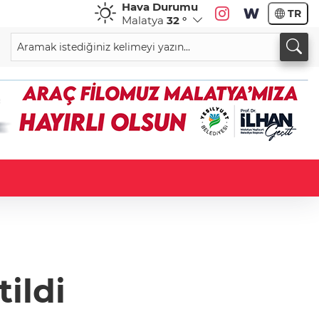
Hava Durumu
TR
Malatya
32 °
ildi