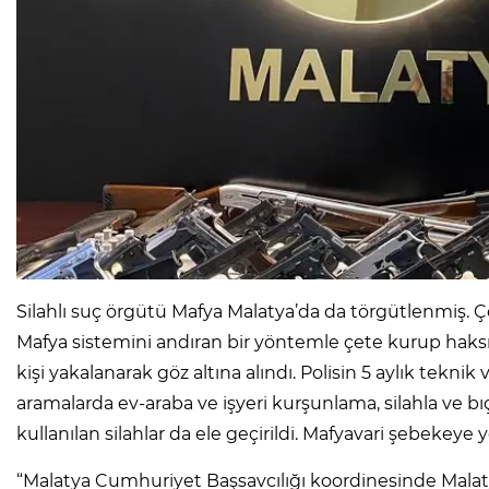
Silahlı suç örgütü Mafya Malatya’da da törgütlenmiş. Çök
Mafya sistemini andıran bir yöntemle çete kurup hak
kişi yakalanarak göz altına alındı. Polisin 5 aylık teknik
aramalarda ev-araba ve işyeri kurşunlama, silahla ve bı
kullanılan silahlar da ele geçirildi. Mafyavari şebekeye 
“Malatya Cumhuriyet Başsavcılığı koordinesinde Ma