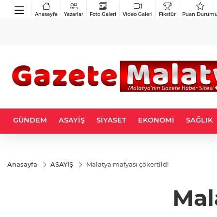
Anasayfa
Yazarlar
Foto Galeri
Video Galeri
Fikstür
Puan Durum
GÜNDEM
ASAYİŞ
SİYASET
EKONOMİ
SAĞLIK
Anasayfa
ASAYİŞ
Malatya mafyası çökertildi
Mal