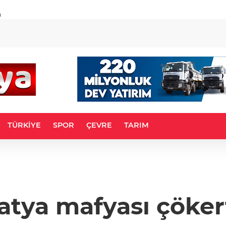
u
TÜRKİYE
SPOR
ÇEVRE
TARIM
atya mafyası çökert