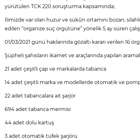
yürütülen TCK 220 soruşturma kapsamında;
İlimizde var olan huzur ve sükûn ortamını bozan, silahl
edilen “organize suç örgütüne” yönelik 5 ay süren çalı
01/03/2021 günü haklarında gözaltı kararı verilen 16 örg
Şüpheli şahısların ikamet ve araçlarında yapılan aramal
21 adet çeşitli çap ve markalarda tabanca
14 adet çeşitli marka ve modellerde otomatik ve pomp
22 adet tabancalara ait şarjör
694 adet tabanca mermisi
44 adet dolu kartuş
3 adet otomatik tüfek şarjörü