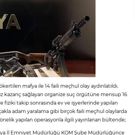
ertilen mafya ile 14 faili meçhul olay aydınlatıldı.
sız kazanç sağlayan organize suç örgütüne mensup 16
 ve fiziki takip sonrasında ev ve işyerlerinde yapılan
çakla adam yaralama gibi birçok faili meçhul olaylarda
yönelik yapılan operasyonla ilgili yayınlanan bültende;
latya İl Emniyet Müdürlüğü KOM Şube Müdürlüğünce