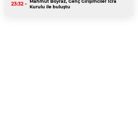
Mahmut Boyraz, Genç Girişimciler İcra
23:32 •
Kurulu ile buluştu