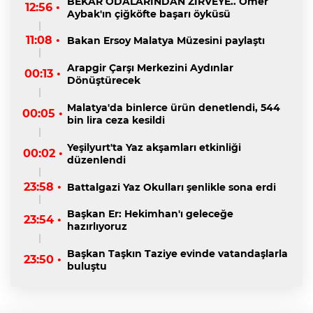
BEKAR ODALARINDAN ZİRVEYE.. Ömer
12:56 •
Aybak'ın çiğköfte başarı öyküsü
11:08 •
Bakan Ersoy Malatya Müzesini paylaştı
Arapgir Çarşı Merkezini Aydınlar
00:13 •
Dönüştürecek
Malatya'da binlerce ürün denetlendi, 544
00:05 •
bin lira ceza kesildi
Yeşilyurt'ta Yaz akşamları etkinliği
00:02 •
düzenlendi
23:58 •
Battalgazi Yaz Okulları şenlikle sona erdi
Başkan Er: Hekimhan'ı geleceğe
23:54 •
hazırlıyoruz
Başkan Taşkın Taziye evinde vatandaşlarla
23:50 •
buluştu