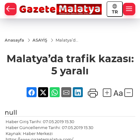
TR
Anasayfa
ASAYİŞ
Malatya’da
trafik
kazası: 5
Malatya’da trafik kazası:
yaralı
5 yaralı
null
Haber Giriş Tarihi: 07.05.2019 15:30
Haber Güncellenme Tarihi: 07.05.2019 15:30
Kaynak: Haber Merkezi
https://www.gazetemalatya.com/