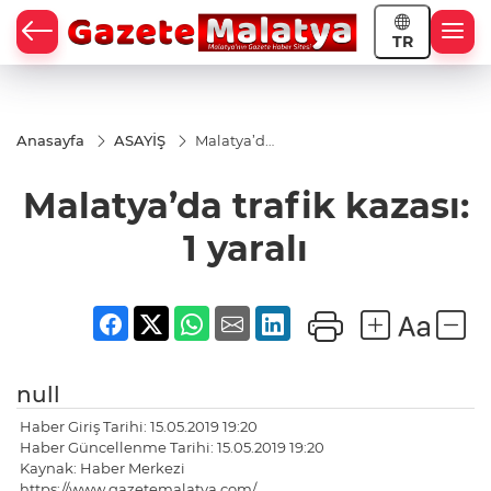
TR
Anasayfa
ASAYİŞ
Malatya’da
trafik
kazası: 1
Malatya’da trafik kazası:
yaralı
1 yaralı
null
Haber Giriş Tarihi: 15.05.2019 19:20
Haber Güncellenme Tarihi: 15.05.2019 19:20
Kaynak: Haber Merkezi
https://www.gazetemalatya.com/