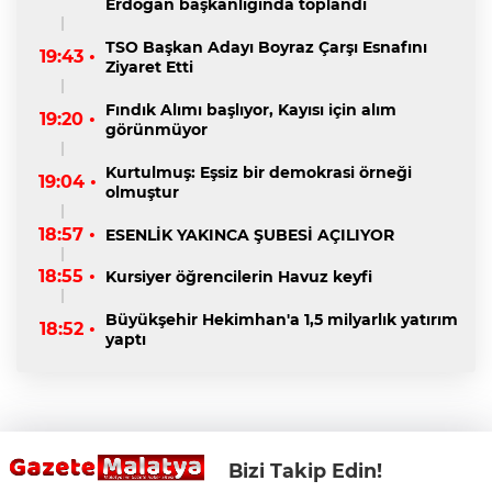
Erdoğan başkanlığında toplandı
TSO Başkan Adayı Boyraz Çarşı Esnafını
19:43 •
Ziyaret Etti
Fındık Alımı başlıyor, Kayısı için alım
19:20 •
görünmüyor
Kurtulmuş: Eşsiz bir demokrasi örneği
19:04 •
olmuştur
18:57 •
ESENLİK YAKINCA ŞUBESİ AÇILIYOR
18:55 •
Kursiyer öğrencilerin Havuz keyfi
Büyükşehir Hekimhan'a 1,5 milyarlık yatırım
18:52 •
yaptı
Bizi Takip Edin!