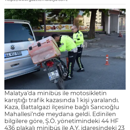
Malatya’da minibüs ile motosikletin
karıştığı trafik kazasında 1 kişi yaralandı.
Kaza, Battalgazi ilçesine bağlı Sarıcıoğlu
Mahallesi’nde meydana geldi. Edinilen
bilgilere göre, Ş.Ö. yönetimindeki 44 HF
436 plakalı minibüs ile A.Y. idaresindeki 23