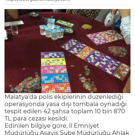
Malatya’da polis ekiplerinin düzenlediği
operasyonda yasa dışı tombala oynadığı
tespit edilen 42 şahsa toplam 10 bin 870
TL para cezası kesildi.
Edinilen bilgiye göre, İl Emniyet
Müdürlüğü Asayiş Şube Müdürlüğü Ahlak