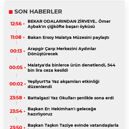
SON HABERLER
BEKAR ODALARINDAN ZİRVEYE.. Ömer
12:56 •
Aybak'ın çiğköfte başarı öyküsü
11:08 •
Bakan Ersoy Malatya Müzesini paylaştı
Arapgir Çarşı Merkezini Aydınlar
00:13 •
Dönüştürecek
Malatya'da binlerce ürün denetlendi, 544
00:05 •
bin lira ceza kesildi
Yeşilyurt'ta Yaz akşamları etkinliği
00:02 •
düzenlendi
23:58 •
Battalgazi Yaz Okulları şenlikle sona erdi
Başkan Er: Hekimhan'ı geleceğe
23:54 •
hazırlıyoruz
Başkan Taşkın Taziye evinde vatandaşlarla
23:50 •