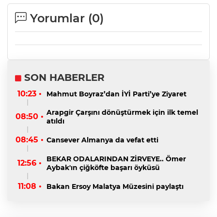
Yorumlar (
0
)
SON HABERLER
10:23 •
Mahmut Boyraz’dan İYİ Parti’ye Ziyaret
Arapgir Çarşını dönüştürmek için ilk temel
08:50 •
atıldı
08:45 •
Cansever Almanya da vefat etti
BEKAR ODALARINDAN ZİRVEYE.. Ömer
12:56 •
Aybak'ın çiğköfte başarı öyküsü
11:08 •
Bakan Ersoy Malatya Müzesini paylaştı