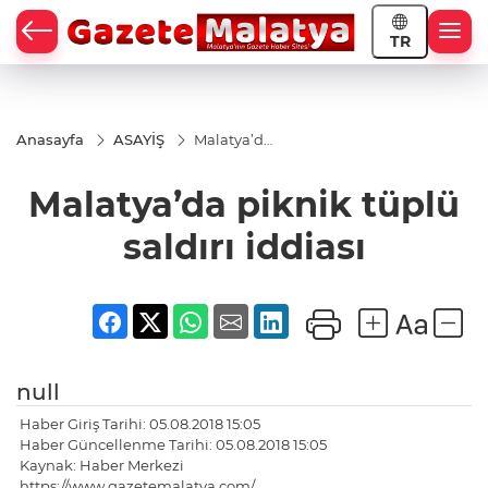
TR
Anasayfa
ASAYİŞ
Malatya’da
piknik
tüplü
Malatya’da piknik tüplü
saldırı
iddiası
saldırı iddiası
null
Haber Giriş Tarihi: 05.08.2018 15:05
Haber Güncellenme Tarihi: 05.08.2018 15:05
Kaynak: Haber Merkezi
https://www.gazetemalatya.com/