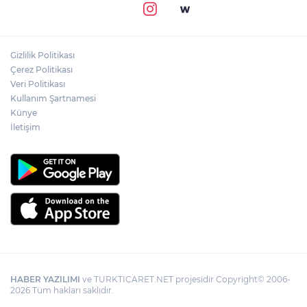
Gizlilik Politikası
Çerez Politikası
Veri Politikası
Kullanım Şartnamesi
Künye
İletişim
HABER YAZILIMI
ve TURKTICARET.NET projesidir Copyright© 2006-
2026 Tüm hakları saklıdır.