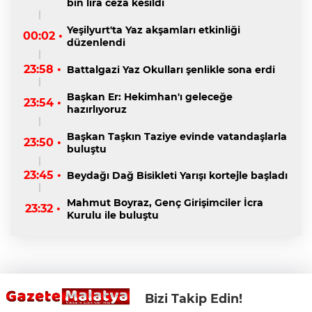
bin lira ceza kesildi
Yeşilyurt'ta Yaz akşamları etkinliği
00:02 •
düzenlendi
23:58 •
Battalgazi Yaz Okulları şenlikle sona erdi
Başkan Er: Hekimhan'ı geleceğe
23:54 •
hazırlıyoruz
Başkan Taşkın Taziye evinde vatandaşlarla
23:50 •
buluştu
23:45 •
Beydağı Dağ Bisikleti Yarışı kortejle başladı
Mahmut Boyraz, Genç Girişimciler İcra
23:32 •
Kurulu ile buluştu
Bizi Takip Edin!