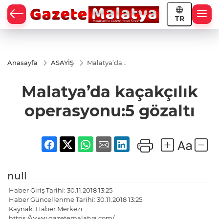
TR
Anasayfa
ASAYİŞ
Malatya’da
kaçakçılık
operasyonu:5
Malatya’da kaçakçılık
gözaltı
operasyonu:5 gözaltı
null
Haber Giriş Tarihi: 30.11.2018 13:25
Haber Güncellenme Tarihi: 30.11.2018 13:25
Kaynak: Haber Merkezi
https://www.gazetemalatya.com/