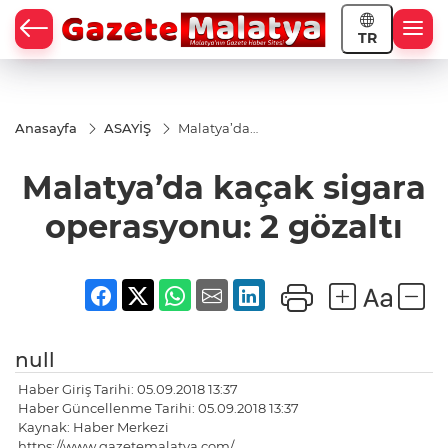
TR
Anasayfa
ASAYİŞ
Malatya’da
kaçak
sigara
Malatya’da kaçak sigara
operasyonu:
2 gözaltı
operasyonu: 2 gözaltı
null
Haber Giriş Tarihi: 05.09.2018 13:37
Haber Güncellenme Tarihi: 05.09.2018 13:37
Kaynak: Haber Merkezi
https://www.gazetemalatya.com/