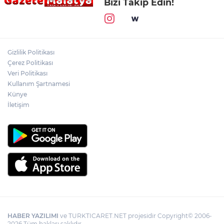
Bizi Takip Edin!
Gizlilik Politikası
Çerez Politikası
Veri Politikası
Kullanım Şartnamesi
Künye
İletişim
HABER YAZILIMI
ve TURKTICARET.NET projesidir Copyright© 2006-
2026 Tüm hakları saklıdır.