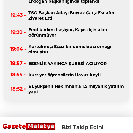
Erdoğan başkanlığında toplandı
TSO Başkan Adayı Boyraz Çarşı Esnafını
19:43 •
Ziyaret Etti
Fındık Alımı başlıyor, Kayısı için alım
19:20 •
görünmüyor
Kurtulmuş: Eşsiz bir demokrasi örneği
19:04 •
olmuştur
18:57 •
ESENLİK YAKINCA ŞUBESİ AÇILIYOR
18:55 •
Kursiyer öğrencilerin Havuz keyfi
Büyükşehir Hekimhan'a 1,5 milyarlık yatırım
18:52 •
yaptı
Bizi Takip Edin!