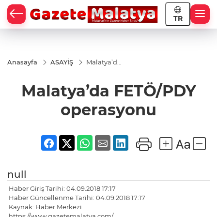
TR
Anasayfa
ASAYİŞ
Malatya’da
FETÖ/PDY
operasyonu
Malatya’da FETÖ/PDY
operasyonu
null
Haber Giriş Tarihi: 04.09.2018 17:17
Haber Güncellenme Tarihi: 04.09.2018 17:17
Kaynak: Haber Merkezi
https://www.gazetemalatya.com/