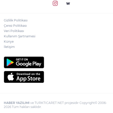
Gizlilik Politikası
Çerez Politikası
Veri Politikası
Kullanım Şartnamesi
Künye
İletişim
HABER YAZILIMI
ve TURKTICARET.NET projesidir Copyright© 2006-
2026 Tüm hakları saklıdır.