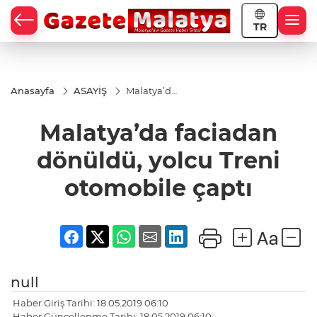
TR
Anasayfa
ASAYİŞ
Malatya’da
faciadan
dönüldü,
Malatya’da faciadan
yolcu Treni
otomobile
çaptı
dönüldü, yolcu Treni
otomobile çaptı
null
Haber Giriş Tarihi: 18.05.2019 06:10
Haber Güncellenme Tarihi: 18.05.2019 06:10