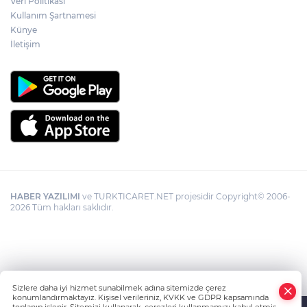
Veri Politikası
Kullanım Şartnamesi
Künye
İletişim
HABER YAZILIMI
ve TURKTICARET.NET projesidir Copyright© 2006-
2026 Tüm hakları saklıdır.
Sizlere daha iyi hizmet sunabilmek adına sitemizde çerez
konumlandırmaktayız. Kişisel verileriniz, KVKK ve GDPR kapsamında