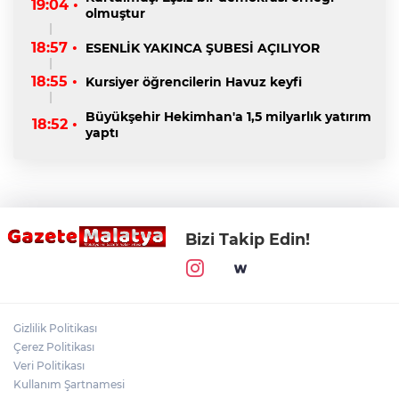
19:04 •
olmuştur
18:57 •
ESENLİK YAKINCA ŞUBESİ AÇILIYOR
18:55 •
Kursiyer öğrencilerin Havuz keyfi
Büyükşehir Hekimhan'a 1,5 milyarlık yatırım
18:52 •
yaptı
Bizi Takip Edin!
Gizlilik Politikası
Çerez Politikası
Veri Politikası
Kullanım Şartnamesi