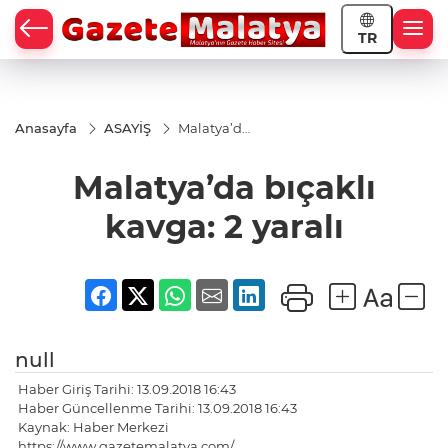
TR
Anasayfa
ASAYİŞ
Malatya’da
bıçaklı
kavga: 2
Malatya’da bıçaklı
yaralı
kavga: 2 yaralı
null
Haber Giriş Tarihi: 13.09.2018 16:43
Haber Güncellenme Tarihi: 13.09.2018 16:43
Kaynak: Haber Merkezi
https://www.gazetemalatya.com/