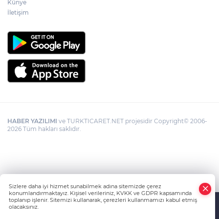
Künye
İletişim
HABER YAZILIMI
ve TURKTICARET.NET projesidir Copyright© 2006-
2026 Tüm hakları saklıdır.
Sizlere daha iyi hizmet sunabilmek adına sitemizde çerez
konumlandırmaktayız. Kişisel verileriniz, KVKK ve GDPR kapsamında
toplanıp işlenir. Sitemizi kullanarak, çerezleri kullanmamızı kabul etmiş
olacaksınız.
Anasayfa
Haber Ara
Yazarlar
İhbar Hattı