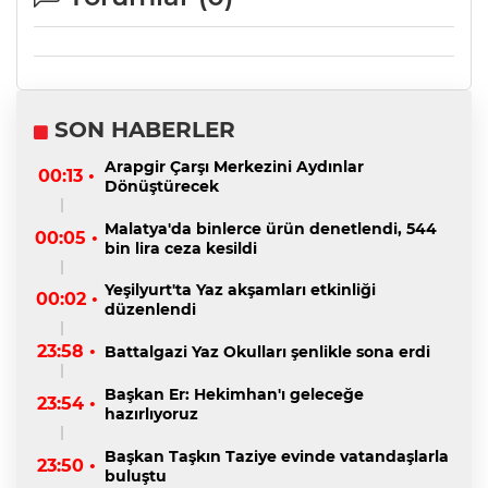
SON HABERLER
Arapgir Çarşı Merkezini Aydınlar
00:13 •
Dönüştürecek
Malatya'da binlerce ürün denetlendi, 544
00:05 •
bin lira ceza kesildi
Yeşilyurt'ta Yaz akşamları etkinliği
00:02 •
düzenlendi
23:58 •
Battalgazi Yaz Okulları şenlikle sona erdi
Başkan Er: Hekimhan'ı geleceğe
23:54 •
hazırlıyoruz
Başkan Taşkın Taziye evinde vatandaşlarla
23:50 •
buluştu