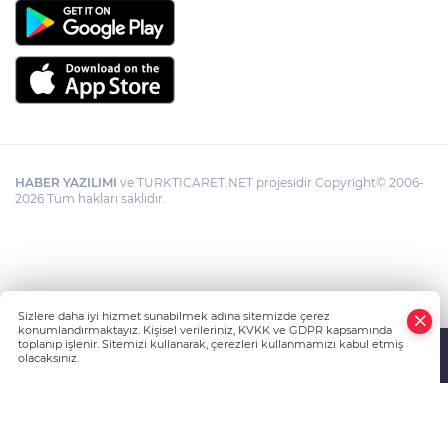
HABER YAZILIMI
ve TURKTICARET.NET projesidir Copyright© 2006-
2026 Tüm hakları saklıdır.
Sizlere daha iyi hizmet sunabilmek adına sitemizde çerez
konumlandırmaktayız. Kişisel verileriniz, KVKK ve GDPR kapsamında
toplanıp işlenir. Sitemizi kullanarak, çerezleri kullanmamızı kabul etmiş
olacaksınız.
Anasayfa
Haber Ara
Yazarlar
İhbar Hattı