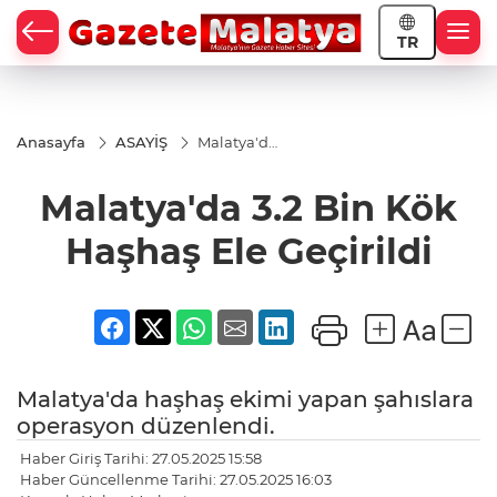
TR
Anasayfa
ASAYİŞ
Malatya'da
3.2 Bin Kök
Haşhaş Ele
Malatya'da 3.2 Bin Kök
Geçirildi
Haşhaş Ele Geçirildi
Malatya'da haşhaş ekimi yapan şahıslara
operasyon düzenlendi.
Haber Giriş Tarihi: 27.05.2025 15:58
Haber Güncellenme Tarihi: 27.05.2025 16:03