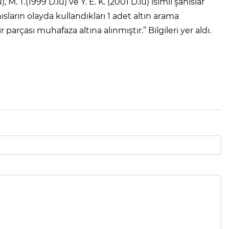
 M. T.(1999 D.lu) ve Y. E. K. (2001 D.lu) isimli şahıslar
ısların olayda kullandıkları 1 adet altın arama
 parçası muhafaza altına alınmıştır.” Bilgileri yer aldı.