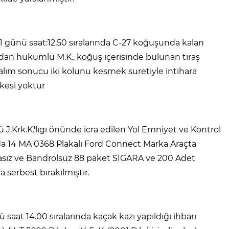
 günü saat:12.50 sıralarında C-27 koğuşunda kalan
undan hükümlü M.K., koğuş içerisinde bulunan tıraş
nalım sonucu iki kolunu kesmek suretiyle intihara
kesi yoktur
.Krk.K.'lıgı önünde icra edilen Yol Emniyet ve Kontrol
ında 14 MA 0368 Plakalı Ford Connect Marka Araçta
urasız ve Bandrolsüz 88 paket SIGARA ve 200 Adet
a serbest bırakılmıştır.
saat 14.00 sıralarında kaçak kazı yapıldığı ihbarı