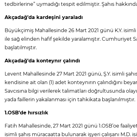
tedbirlerine” uymadığı tespit edilmiştir. Şahıs hakkında
Akçadağ’da kardeşini yaraladı
Büyükçimiş Mahallesinde 26 Mart 2021 günü K.Y. isimli şahı
ile sağ elinden hafif şekilde yaralamıştır. Cumhuriyet 
başlatılmıştır.
Akçadağ’da konteynır çalındı
Levent Mahallesinde 27 Mart 2021 günü, Ş.Y. isimli şa
kendisine ait olan (1) adet konteynırın çalındığını beya
Savcısına bilgi verilerek talimatları doğrultusunda olay
yada faillerin yakalanması için tahkikata başlanılmıştır.
1.OSB’de hırsızlık
Fatih Mahallesinde, 27 Mart 2021 günü 1.OSB’oe faaliy
isimli şahıs müracaatta bulunarak işyeri çalışanı M.D. isi