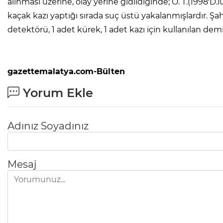
alınması üzerine, olay yerine gidildiğinde; O. T.(1998'D.lu),
kaçak kazı yaptığı sırada suç üstü yakalanmışlardır. Şah
detektörü, 1 adet kürek, 1 adet kazı için kullanılan demir
gazettemalatya.com-Bülten
Yorum Ekle
Adınız Soyadınız
Mesaj