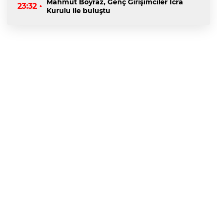
Mahmut Boyraz, Genç Girişimciler İcra
23:32 •
Kurulu ile buluştu