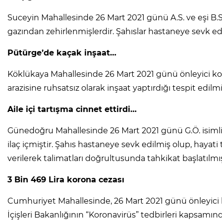
Suceyin Mahallesinde 26 Mart 2021 günü A.S. ve eşi B.S
gazından zehirlenmişlerdir. Şahıslar hastaneye sevk ed
Pütürge’de kaçak inşaat…
Köklükaya Mahallesinde 26 Mart 2021 günü önleyici koll
arazisine ruhsatsız olarak inşaat yaptırdığı tespit edilmiş 
Aile içi tartışma cinnet ettirdi…
Günedoğru Mahallesinde 26 Mart 2021 günü G.Ö. isimli ş
ilaç içmiştir. Şahıs hastaneye sevk edilmiş olup, hayati 
verilerek talimatları doğrultusunda tahkikat başlatılmış
3 Bin 469 Lira korona cezası
Cumhuriyet Mahallesinde, 26 Mart 2021 günü önleyici k
İçişleri Bakanlığının “Koronavirüs” tedbirleri kapsamınd