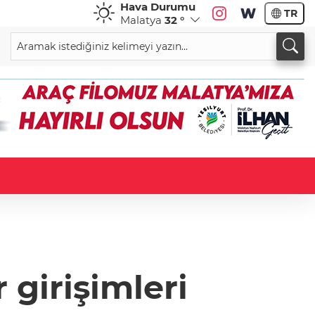
Hava Durumu
TR
Malatya
32 °
 girişimleri