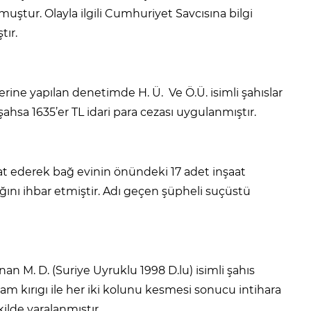
tur. Olayla ilgili Cumhuriyet Savcısına bilgi
tır.
erine yapılan denetimde H. Ü. Ve Ö.Ü. isimli şahıslar
 şahsa 1635’er TL idari para cezası uygulanmıştır.
at ederek bağ evinin önündeki 17 adet inşaat
dığını ihbar etmiştir. Adı geçen şüpheli suçüstü
n M. D. (Suriye Uyruklu 1998 D.lu) isimli şahıs
cam kırıgı ile her iki kolunu kesmesi sonucu intihara
ilde yaralanmıştır.