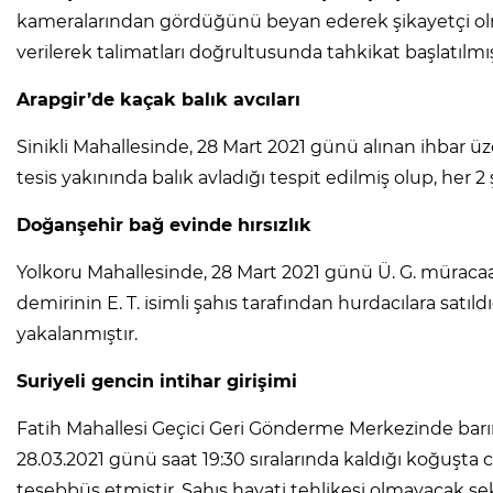
kameralarından gördüğünü beyan ederek şikayetçi olmuş
verilerek talimatları doğrultusunda tahkikat başlatılmış
Arapgir’de kaçak balık avcıları
Sinikli Mahallesinde, 28 Mart 2021 günü alınan ihbar üz
tesis yakınında balık avladığı tespit edilmiş olup, her 2
Doğanşehir bağ evinde hırsızlık
Yolkoru Mahallesinde, 28 Mart 2021 günü Ü. G. müraca
demirinin E. T. isimli şahıs tarafından hurdacılara satıl
yakalanmıştır.
Suriyeli gencin intihar girişimi
Fatih Mahallesi Geçici Geri Gönderme Merkezinde barına
28.03.2021 günü saat 19:30 sıralarında kaldığı koğuşta 
teşebbüs etmiştir. Şahıs hayati tehlikesi olmayacak şek