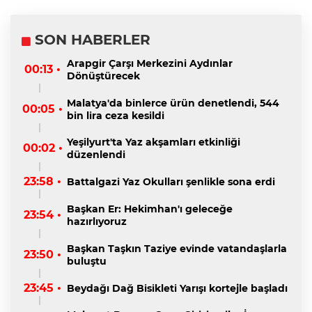
SON HABERLER
Arapgir Çarşı Merkezini Aydınlar
00:13 •
Dönüştürecek
Malatya'da binlerce ürün denetlendi, 544
00:05 •
bin lira ceza kesildi
Yeşilyurt'ta Yaz akşamları etkinliği
00:02 •
düzenlendi
23:58 •
Battalgazi Yaz Okulları şenlikle sona erdi
Başkan Er: Hekimhan'ı geleceğe
23:54 •
hazırlıyoruz
Başkan Taşkın Taziye evinde vatandaşlarla
23:50 •
buluştu
23:45 •
Beydağı Dağ Bisikleti Yarışı kortejle başladı