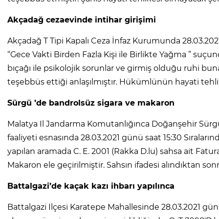
Akçadağ cezaevinde intihar girişimi
Akçadağ T Tipi Kapalı Ceza İnfaz Kurumunda 28.03.2021
“Gece Vakti Birden Fazla Kişi ile Birlikte Yağma ” suç
bıçağı ile psikolojik sorunlar ve girmiş olduğu ruhi bu
teşebbüs ettiği anlaşılmıştır. Hükümlünün hayati tehli
Sürgü ’de bandrolsüz sigara ve makaron
Malatya Il Jandarma Komutanlığınca Doğanşehir Sürgü J
faaliyeti esnasında 28.03.2021 günü saat 15:30 Sıralar
yapılan aramada C. E. 2001 (Rakka D.lu) sahsa ait Fat
Makaron ele geçirilmiştir. Sahsın ifadesi alındıktan sonr
Battalgazi’de kaçak kazı ihbarı yapılınca
Battalgazi Ilçesi Karatepe Mahallesinde 28.03.2021 günü 