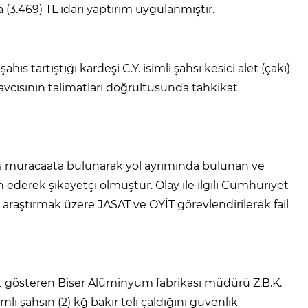
 (3.469) TL idari yaptırım uygulanmıştır.
s tartıştığı kardeşi C.Y. isimli şahsı kesici alet (çakı)
Savcısının talimatları doğrultusunda tahkikat
hıs müracaata bulunarak yol ayrımında bulunan ve
n ederek şikayetçi olmuştur. Olay ile ilgili Cumhuriyet
ı araştırmak üzere JASAT ve OYİT görevlendirilerek fail
et gösteren Biser Alüminyum fabrikası müdürü Z.B.K.
mli şahsın (2) kğ bakır teli çaldığını güvenlik