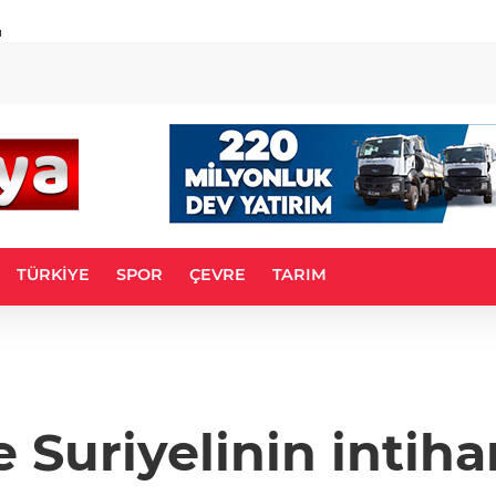
u
TÜRKİYE
SPOR
ÇEVRE
TARIM
uriyelinin intihar