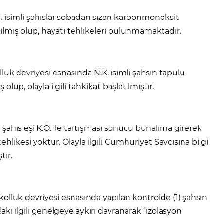
. isimli şahıslar sobadan sızan karbonmonoksit
ilmiş olup, hayati tehlikeleri bulunmamaktadır.
uk devriyesi esnasında N.K. isimli şahsın tapulu
olup, olayla ilgili tahkikat başlatılmıştır.
ahıs eşi K.Ö. ile tartışması sonucu bunalıma girerek
tehlikesi yoktur. Olayla ilgili Cumhuriyet Savcısına bilgi
tır.
olluk devriyesi esnasında yapılan kontrolde (1) şahsın
aki ilgili genelgeye aykırı davranarak “izolasyon