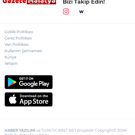
Bizi Takip Edin!
Gizlilik Politikası
Çerez Politikası
Veri Politikası
Kullanım Şartnamesi
Künye
İletişim
HABER YAZILIMI
ve TURKTICARET.NET projesidir Copyright© 2006-