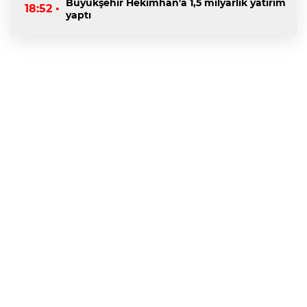
Büyükşehir Hekimhan'a 1,5 milyarlık yatırım
18:52 •
yaptı