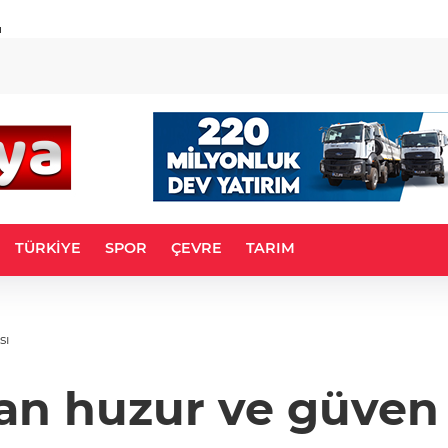
u
TÜRKİYE
SPOR
ÇEVRE
TARIM
sı
n huzur ve güven