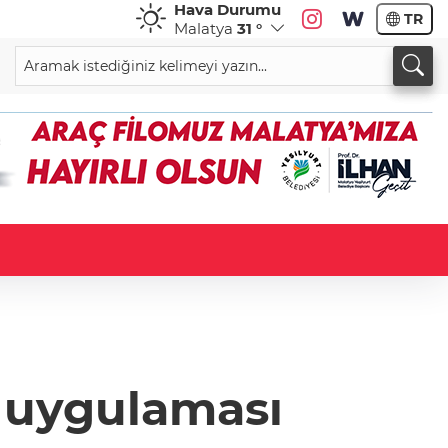
Hava Durumu
TR
Malatya
31 °
 uygulaması