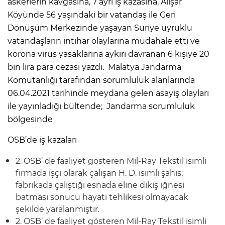
askerlerin kavgasına, 7 ayrı iş kazasına, Alişar
Köyünde 56 yaşındaki bir vatandaş ile Geri
Dönüşüm Merkezinde yaşayan Suriye uyruklu
vatandaşların intihar olaylarına müdahale etti ve
korona virüs yasaklarına aykırı davranan 6 kişiye 20
bin lira para cezası yazdı. Malatya Jandarma
Komutanlığı tarafından sorumluluk alanlarında
06.04.2021 tarihinde meydana gelen asayiş olayları
ile yayınladığı bültende; Jandarma sorumluluk
bölgesinde
OSB’de iş kazaları
2. OSB’ de faaliyet gösteren Mil-Ray Tekstil isimli
firmada işçi olarak çalışan H. D. isimli şahıs;
fabrikada çalıştığı esnada eline dikiş iğnesi
batması sonucu hayati tehlikesi olmayacak
şekilde yaralanmıştır.
2. OSB’ de faaliyet gösteren Mil-Ray Tekstil isimli