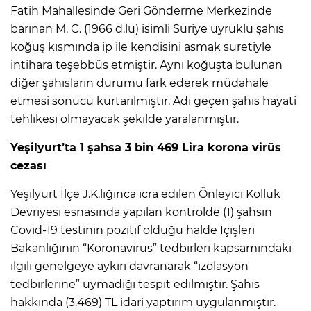
Fatih Mahallesinde Geri Gönderme Merkezinde
barınan M. C. (1966 d.lu) isimli Suriye uyruklu şahıs
koğuş kısmında ip ile kendisini asmak suretiyle
intihara teşebbüs etmiştir. Aynı koğuşta bulunan
diğer şahısların durumu fark ederek müdahale
etmesi sonucu kurtarılmıştır. Adı geçen şahıs hayati
tehlikesi olmayacak şekilde yaralanmıştır.
Yeşilyurt’ta 1 şahsa 3 bin 469 Lira korona virüs
cezası
Yeşilyurt İlçe J.K.lığınca icra edilen Önleyici Kolluk
Devriyesi esnasında yapılan kontrolde (1) şahsın
Covid-19 testinin pozitif olduğu halde İçişleri
Bakanlığının “Koronavirüs” tedbirleri kapsamındaki
ilgili genelgeye aykırı davranarak “izolasyon
tedbirlerine” uymadığı tespit edilmiştir. Şahıs
hakkında (3.469) TL idari yaptırım uygulanmıştır.