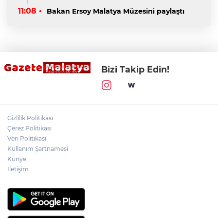
11:08 •
Bakan Ersoy Malatya Müzesini paylaştı
Bizi Takip Edin!
Gizlilik Politikası
Çerez Politikası
Veri Politikası
Kullanım Şartnamesi
Künye
İletişim