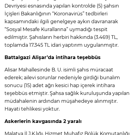
Devriyesi esnasında yapılan kontrolde (5) şahsın
İçişleri Bakanlığının “Koronavirüs” tedbirleri
kapsamındaki ilgili genelgeye aykırı davranarak
“Sosyal Mesafe Kurallarına” uymadığı tespit
edilmiştir. Şahısların herbiri hakkında (3.469) TL,
toplamda 17.345 TL idari yaptırım uygulanmıştır.
Battalgazi Alişar’da intihara teşebbüs
Alisar Mahallesinde B. U. isimli şahıs müracaat
ederek; ailevi sorunlar nedeniyle girdiği bunalım
sonucu (15) adet ağrı kesici hap içerek intihara
teşebbüs etmiştir. Şahsa sağlık kuruluşunda yapılan
müdahalenin ardından müşahedeye alınmıştır.
Hayati tehlikesi yoktur.
Askerlerin kavgasında 2 yaralı
Malatya İl J.K.lığı, Hizmet Muhafız Bölük Komutanlığı