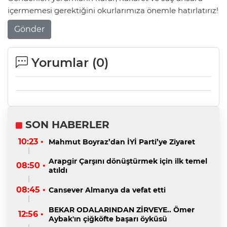
içermemesi gerektiğini okurlarımıza önemle hatırlatırız!
Gönder
Yorumlar (
0
)
SON HABERLER
10:23 •
Mahmut Boyraz’dan İYİ Parti’ye Ziyaret
Arapgir Çarşını dönüştürmek için ilk temel
08:50 •
atıldı
08:45 •
Cansever Almanya da vefat etti
BEKAR ODALARINDAN ZİRVEYE.. Ömer
12:56 •
Aybak'ın çiğköfte başarı öyküsü