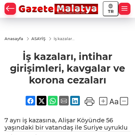
TR
Anasayfa
ASAYİŞ
İş kazaları,
intihar
girişimleri,
İş kazaları, intihar
kavgalar
ve korona
cezaları
girişimleri, kavgalar ve
korona cezaları
7 ayrı iş kazasına, Alişar Köyünde 56
yaşındaki bir vatandaş ile Suriye uyruklu