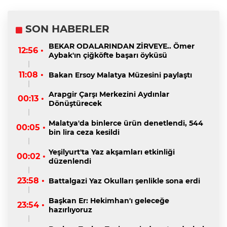
SON HABERLER
BEKAR ODALARINDAN ZİRVEYE.. Ömer
12:56 •
Aybak'ın çiğköfte başarı öyküsü
11:08 •
Bakan Ersoy Malatya Müzesini paylaştı
Arapgir Çarşı Merkezini Aydınlar
00:13 •
Dönüştürecek
Malatya'da binlerce ürün denetlendi, 544
00:05 •
bin lira ceza kesildi
Yeşilyurt'ta Yaz akşamları etkinliği
00:02 •
düzenlendi
23:58 •
Battalgazi Yaz Okulları şenlikle sona erdi
Başkan Er: Hekimhan'ı geleceğe
23:54 •
hazırlıyoruz