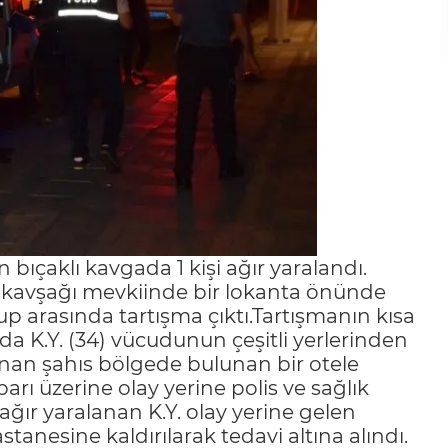
bıçaklı kavgada 1 kişi ağır yaralandı.
aj kavşağı mevkiinde bir lokanta önünde
p arasında tartışma çıktı.Tartışmanın kısa
 K.Y. (34) vücudunun çeşitli yerlerinden
lanan şahıs bölgede bulunan bir otele
arı üzerine olay yerine polis ve sağlık
 ağır yaralanan K.Y. olay yerine gelen
anesine kaldırılarak tedavi altına alındı.