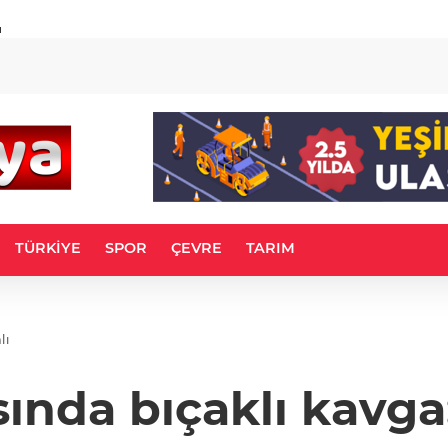
u
TÜRKİYE
SPOR
ÇEVRE
TARIM
lı
ında bıçaklı kavga: