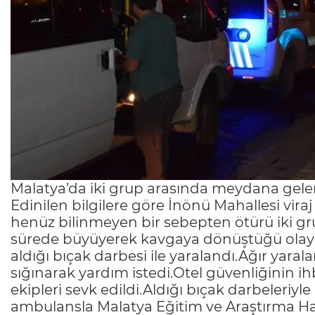
Malatya’da iki grup arasında meydana gelen 
Edinilen bilgilere göre İnönü Mahallesi vir
henüz bilinmeyen bir sebepten ötürü iki gru
sürede büyüyerek kavgaya dönüştüğü olayda
aldığı bıçak darbesi ile yaralandı.Ağır yara
sığınarak yardım istedi.Otel güvenliğinin ihb
ekipleri sevk edildi.Aldığı bıçak darbeleriyle
ambulansla Malatya Eğitim ve Araştırma Hast