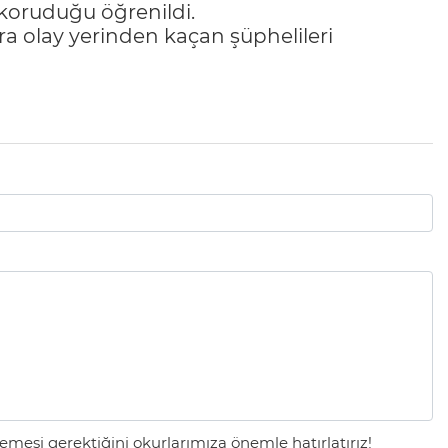
 koruduğu öğrenildi.
onra olay yerinden kaçan şüphelileri
mesi gerektiğini okurlarımıza önemle hatırlatırız!