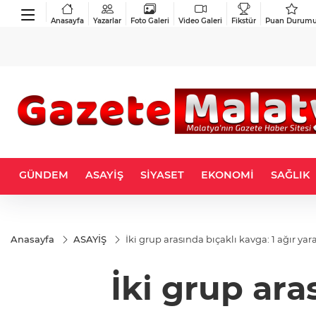
Anasayfa
Yazarlar
Foto Galeri
Video Galeri
Fikstür
Puan Durum
GÜNDEM
ASAYİŞ
SİYASET
EKONOMİ
SAĞLIK
Anasayfa
ASAYİŞ
İki grup arasında bıçaklı kavga: 1 ağır yara
İki grup aras