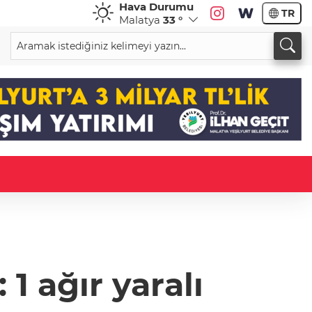
Hava Durumu
TR
Malatya
33 °
 1 ağır yaralı