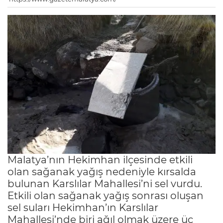
Malatya’nın Hekimhan ilçesinde etkili
olan sağanak yağış nedeniyle kırsalda
bulunan Karslılar Mahallesi’ni sel vurdu.
Etkili olan sağanak yağış sonrası oluşan
sel suları Hekimhan’ın Karslılar
Mahallesi’nde biri ağıl olmak üzere üç