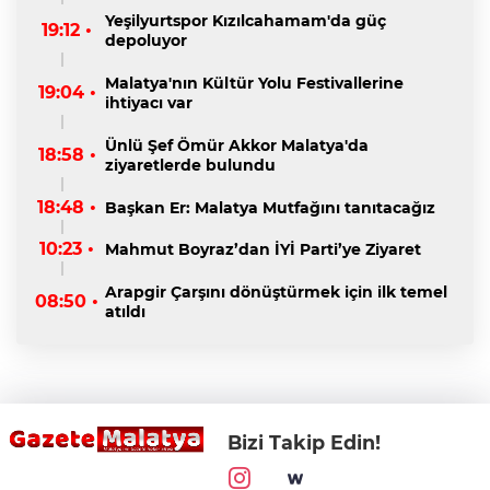
Yeşilyurtspor Kızılcahamam'da güç
19:12 •
depoluyor
Malatya'nın Kültür Yolu Festivallerine
19:04 •
ihtiyacı var
Ünlü Şef Ömür Akkor Malatya'da
18:58 •
ziyaretlerde bulundu
18:48 •
Başkan Er: Malatya Mutfağını tanıtacağız
10:23 •
Mahmut Boyraz’dan İYİ Parti’ye Ziyaret
Arapgir Çarşını dönüştürmek için ilk temel
08:50 •
atıldı
Bizi Takip Edin!