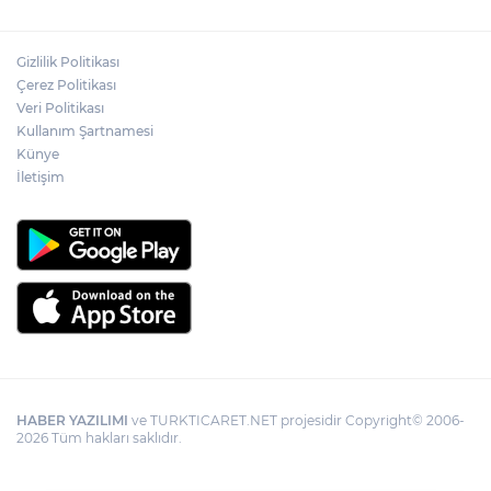
Gizlilik Politikası
Çerez Politikası
Veri Politikası
Kullanım Şartnamesi
Künye
İletişim
HABER YAZILIMI
ve TURKTICARET.NET projesidir Copyright© 2006-
2026 Tüm hakları saklıdır.