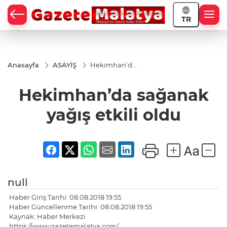
TR
Anasayfa
ASAYİŞ
Hekimhan’da
sağanak
yağış etkili
Hekimhan’da sağanak
oldu
yağış etkili oldu
null
Haber Giriş Tarihi: 08.08.2018 19:55
Haber Güncellenme Tarihi: 08.08.2018 19:55
Kaynak: Haber Merkezi
https://www.gazetemalatya.com/