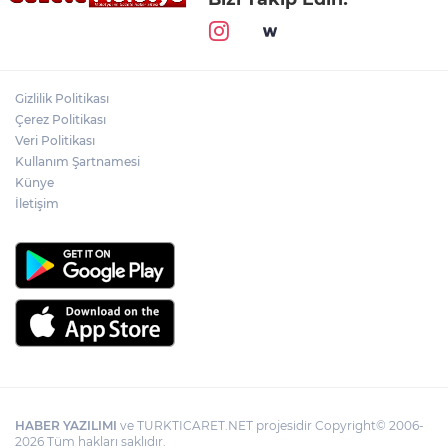
Gizlilik Politikası
Çerez Politikası
Veri Politikası
Kullanım Şartnamesi
Künye
İletişim
HABER YAZILIMI
ve TURKTICARET.NET projesidir Copyright© 2006-
2026 Tüm hakları saklıdır.