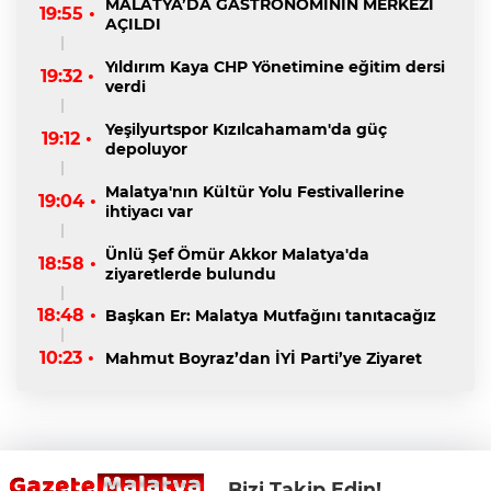
MALATYA’DA GASTRONOMİNİN MERKEZİ
19:55 •
AÇILDI
Yıldırım Kaya CHP Yönetimine eğitim dersi
19:32 •
verdi
Yeşilyurtspor Kızılcahamam'da güç
19:12 •
depoluyor
Malatya'nın Kültür Yolu Festivallerine
19:04 •
ihtiyacı var
Ünlü Şef Ömür Akkor Malatya'da
18:58 •
ziyaretlerde bulundu
18:48 •
Başkan Er: Malatya Mutfağını tanıtacağız
10:23 •
Mahmut Boyraz’dan İYİ Parti’ye Ziyaret
Bizi Takip Edin!