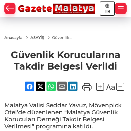
TR
Anasayfa
ASAYİŞ
Güvenlik
Korucularına
Takdir
Güvenlik Korucularına
Belgesi
Verildi
Takdir Belgesi Verildi
Malatya Valisi Seddar Yavuz, Mövenpick
Otel’de düzenlenen “Malatya Güvenlik
Korucuları Derneği Takdir Belgesi
Verilmesi” programına katıldı.