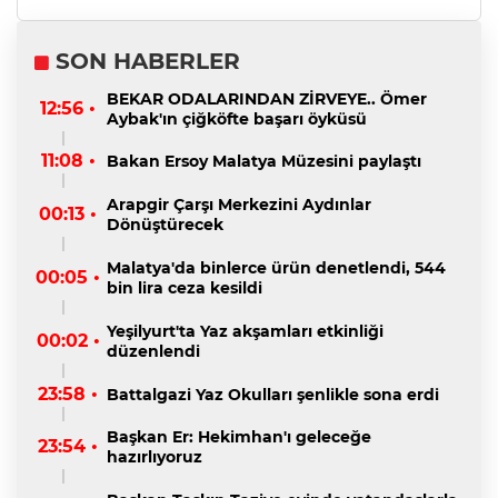
SON HABERLER
BEKAR ODALARINDAN ZİRVEYE.. Ömer
12:56 •
Aybak'ın çiğköfte başarı öyküsü
11:08 •
Bakan Ersoy Malatya Müzesini paylaştı
Arapgir Çarşı Merkezini Aydınlar
00:13 •
Dönüştürecek
Malatya'da binlerce ürün denetlendi, 544
00:05 •
bin lira ceza kesildi
Yeşilyurt'ta Yaz akşamları etkinliği
00:02 •
düzenlendi
23:58 •
Battalgazi Yaz Okulları şenlikle sona erdi
Başkan Er: Hekimhan'ı geleceğe
23:54 •
hazırlıyoruz