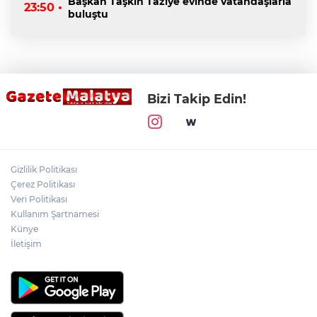
Başkan Taşkın Taziye evinde vatandaşlarla
23:50 •
buluştu
Bizi Takip Edin!
Gizlilik Politikası
Çerez Politikası
Veri Politikası
Kullanım Şartnamesi
Künye
İletişim