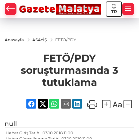
TR
Anasayfa
ASAYİŞ
FETÖ/PDY
soruşturmasında
3 tutuklama
FETÖ/PDY
soruşturmasında 3
tutuklama
null
Haber Giriş Tarihi: 03.10.2018 11:00
Haber Güncellenme Tarihi: 03.10.2018 11:00