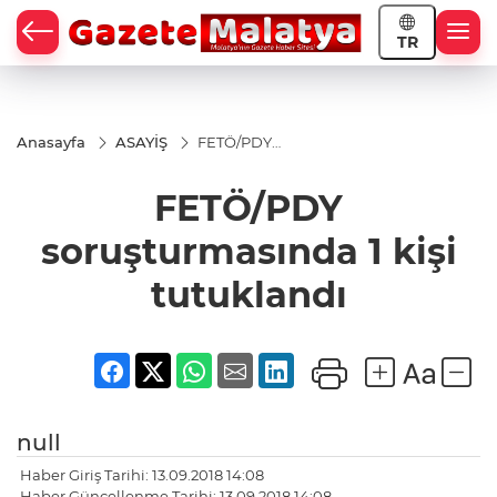
TR
Anasayfa
ASAYİŞ
FETÖ/PDY
soruşturmasında
1 kişi tutuklandı
FETÖ/PDY
soruşturmasında 1 kişi
tutuklandı
null
Haber Giriş Tarihi: 13.09.2018 14:08
Haber Güncellenme Tarihi: 13.09.2018 14:08