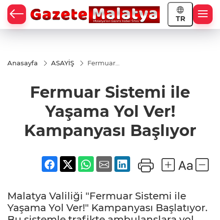
TR
Anasayfa
ASAYİŞ
Fermuar
Sistemi ile
Yaşama Yol
Fermuar Sistemi ile
Ver!
Kampanyası
Başlıyor
Yaşama Yol Ver!
Kampanyası Başlıyor
Malatya Valiliği "Fermuar Sistemi ile
Yaşama Yol Ver!" Kampanyası Başlatıyor.
Bu sistemle trafikte ambulanslara yol