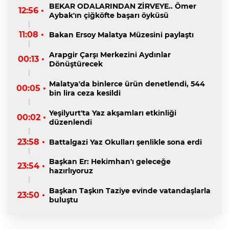
BEKAR ODALARINDAN ZİRVEYE.. Ömer
12:56 •
Aybak'ın çiğköfte başarı öyküsü
11:08 •
Bakan Ersoy Malatya Müzesini paylaştı
Arapgir Çarşı Merkezini Aydınlar
00:13 •
Dönüştürecek
Malatya'da binlerce ürün denetlendi, 544
00:05 •
bin lira ceza kesildi
Yeşilyurt'ta Yaz akşamları etkinliği
00:02 •
düzenlendi
23:58 •
Battalgazi Yaz Okulları şenlikle sona erdi
Başkan Er: Hekimhan'ı geleceğe
23:54 •
hazırlıyoruz
Başkan Taşkın Taziye evinde vatandaşlarla
23:50 •
buluştu