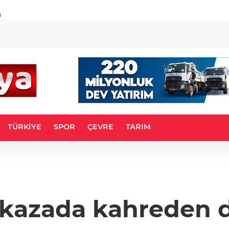
u
TÜRKİYE
SPOR
ÇEVRE
TARIM
 kazada kahreden 