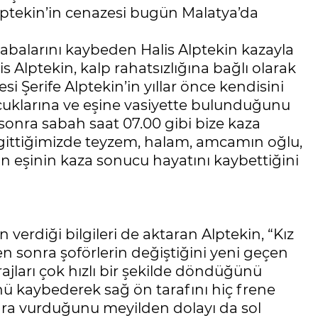
Alptekin’in cenazesi bugün Malatya’da
rabalarını kaybeden Halis Alptekin kazayla
lis Alptekin, kalp rahatsızlığına bağlı olarak
i Şerife Alptekin’in yıllar önce kendisini
cuklarına ve eşine vasiyette bulunduğunu
n sonra sabah saat 07.00 gibi bize kaza
ne gittiğimizde teyzem, halam, amcamın oğlu,
 eşinin kaza sonucu hayatını kaybettiğini
 verdiği bilgileri de aktaran Alptekin, “Kız
 sonra şoförlerin değiştiğini yeni geçen
virajları çok hızlı bir şekilde döndüğünü
nü kaybederek sağ ön tarafını hiç frene
a vurduğunu meyilden dolayı da sol