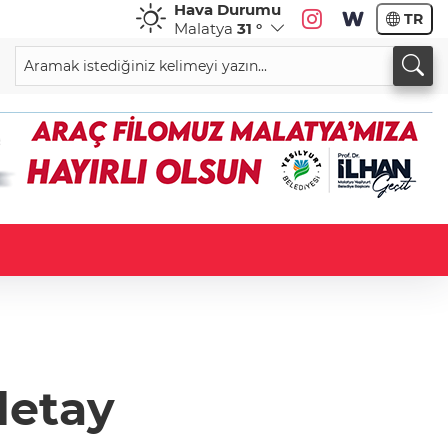
Hava Durumu
TR
Malatya
31 °
detay