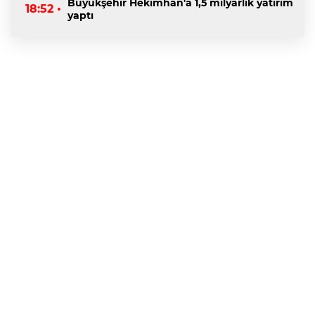
Büyükşehir Hekimhan'a 1,5 milyarlık yatırım
18:52 •
yaptı