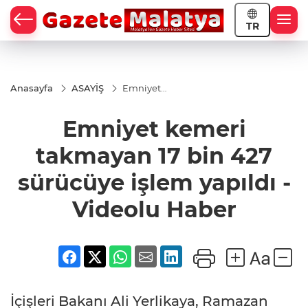
TR
Anasayfa
ASAYİŞ
Emniyet
kemeri
takmayan
Emniyet kemeri
17 bin 427
sürücüye
işlem
takmayan 17 bin 427
yapıldı -
Videolu
sürücüye işlem yapıldı -
Haber
Videolu Haber
İçişleri Bakanı Ali Yerlikaya, Ramazan