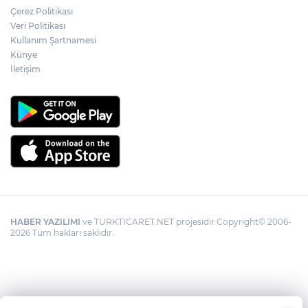
Çerez Politikası
Veri Politikası
Kullanım Şartnamesi
Künye
İletişim
HABER YAZILIMI
ve TURKTICARET.NET projesidir Copyright© 2006-
2026 Tüm hakları saklıdır.