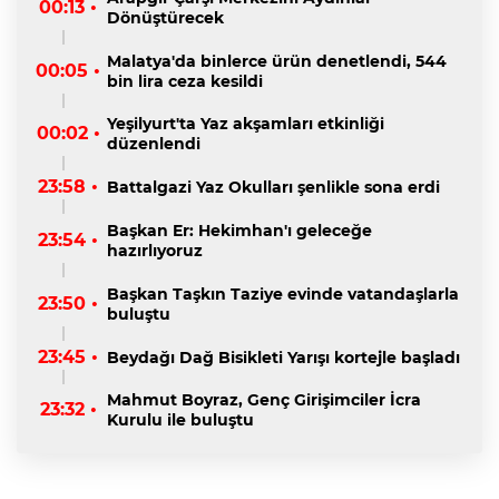
00:13 •
Dönüştürecek
Malatya'da binlerce ürün denetlendi, 544
00:05 •
bin lira ceza kesildi
Yeşilyurt'ta Yaz akşamları etkinliği
00:02 •
düzenlendi
23:58 •
Battalgazi Yaz Okulları şenlikle sona erdi
Başkan Er: Hekimhan'ı geleceğe
23:54 •
hazırlıyoruz
Başkan Taşkın Taziye evinde vatandaşlarla
23:50 •
buluştu
23:45 •
Beydağı Dağ Bisikleti Yarışı kortejle başladı
Mahmut Boyraz, Genç Girişimciler İcra
23:32 •
Kurulu ile buluştu