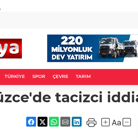
u
TÜRKİYE
SPOR
ÇEVRE
TARIM
zce'de tacizci iddi