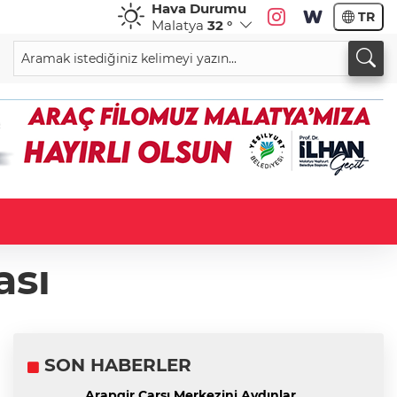
Hava Durumu
TR
Malatya
32 °
ası
SON HABERLER
Arapgir Çarşı Merkezini Aydınlar