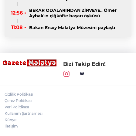
BEKAR ODALARINDAN ZİRVEYE.. Ömer
12:56 •
Aybak'ın çiğköfte başarı öyküsü
11:08 •
Bakan Ersoy Malatya Müzesini paylaştı
Bizi Takip Edin!
Gizlilik Politikası
Çerez Politikası
Veri Politikası
Kullanım Şartnamesi
Künye
İletişim