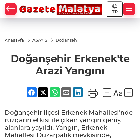
TR
Anasayfa
ASAYİŞ
Doğanşehir
Erkenek'te
Arazi
Doğanşehir Erkenek'te
Yangını
Arazi Yangını
Doğanşehir ilçesi Erkenek Mahallesi'nde
rüzgarın etkisi ile çıkan yangın geniş
alanlara yayıldı. Yangın, Erkenek
Mahallesi Düzarpalık mevkisinde,