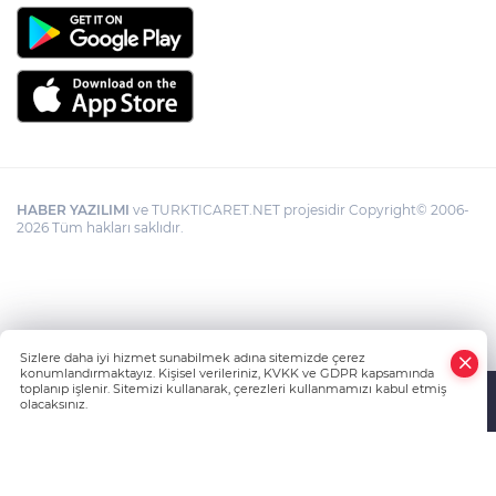
HABER YAZILIMI
ve TURKTICARET.NET projesidir Copyright© 2006-
2026 Tüm hakları saklıdır.
Sizlere daha iyi hizmet sunabilmek adına sitemizde çerez
konumlandırmaktayız. Kişisel verileriniz, KVKK ve GDPR kapsamında
toplanıp işlenir. Sitemizi kullanarak, çerezleri kullanmamızı kabul etmiş
olacaksınız.
Anasayfa
Haber Ara
Yazarlar
İhbar Hattı