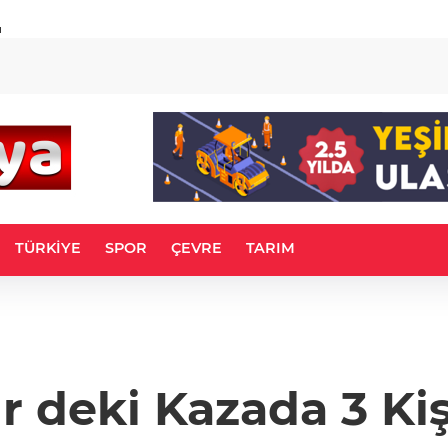
u
TÜRKİYE
SPOR
ÇEVRE
TARIM
 deki Kazada 3 Kiş