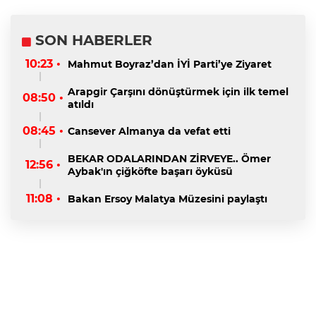
SON HABERLER
10:23 •
Mahmut Boyraz’dan İYİ Parti’ye Ziyaret
Arapgir Çarşını dönüştürmek için ilk temel
08:50 •
atıldı
08:45 •
Cansever Almanya da vefat etti
BEKAR ODALARINDAN ZİRVEYE.. Ömer
12:56 •
Aybak'ın çiğköfte başarı öyküsü
11:08 •
Bakan Ersoy Malatya Müzesini paylaştı