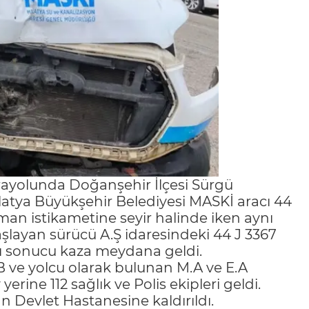
rayolunda Doğanşehir İlçesi Sürgü
atya Büyükşehir Belediyesi MASKİ aracı 44
man istikametine seyir halinde iken aynı
şlayan sürücü A.Ş idaresindeki 44 J 3367
ı sonucu kaza meydana geldi.
B ve yolcu olarak bulunan M.A ve E.A
yerine 112 sağlık ve Polis ekipleri geldi.
n Devlet Hastanesine kaldırıldı.