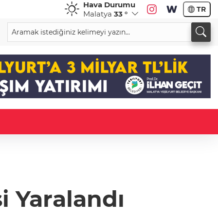
Hava Durumu
TR
Malatya
33 °
i Yaralandı