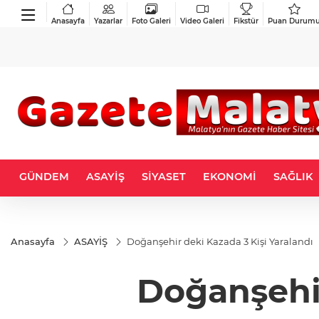
Anasayfa
Yazarlar
Foto Galeri
Video Galeri
Fikstür
Puan Durum
GÜNDEM
ASAYİŞ
SİYASET
EKONOMİ
SAĞLIK
Anasayfa
ASAYİŞ
Doğanşehir deki Kazada 3 Kişi Yaralandı
Doğanşehir