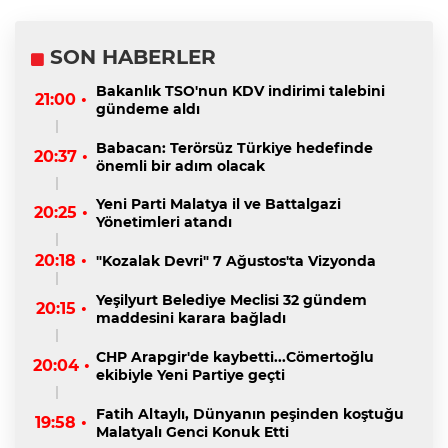
SON HABERLER
Bakanlık TSO'nun KDV indirimi talebini
21:00 •
gündeme aldı
Babacan: Terörsüz Türkiye hedefinde
20:37 •
önemli bir adım olacak
Yeni Parti Malatya il ve Battalgazi
20:25 •
Yönetimleri atandı
20:18 •
"Kozalak Devri" 7 Ağustos'ta Vizyonda
Yeşilyurt Belediye Meclisi 32 gündem
20:15 •
maddesini karara bağladı
CHP Arapgir'de kaybetti...Cömertoğlu
20:04 •
ekibiyle Yeni Partiye geçti
Fatih Altaylı, Dünyanın peşinden koştuğu
19:58 •
Malatyalı Genci Konuk Etti