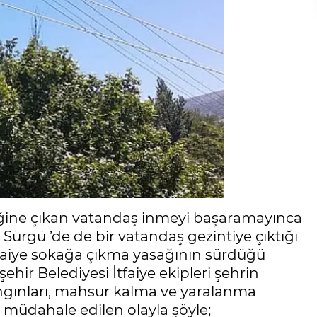
reğine çıkan vatandaş inmeyi başaramayınca
 Sürgü ’de de bir vatandaş gezintiye çıktığı
İtfaiye sokağa çıkma yasağının sürdüğü
ir Belediyesi İtfaiye ekipleri şehrin
ngınları, mahsur kalma ve yaralanma
e müdahale edilen olayla şöyle;