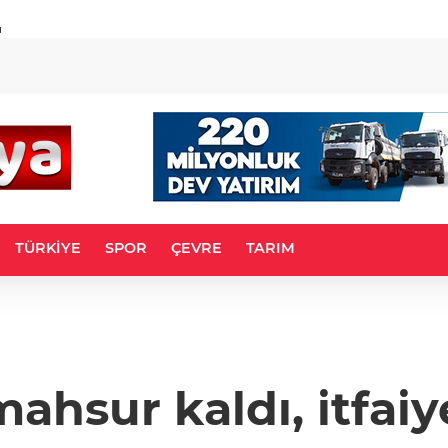
u
TÜRKİYE
SPOR
ÇEVRE
TARIM
ahsur kaldı, itfaiye 