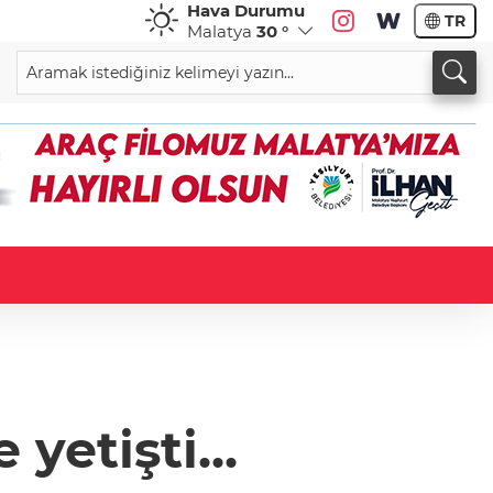
Hava Durumu
TR
Malatya
30 °
yetişti...