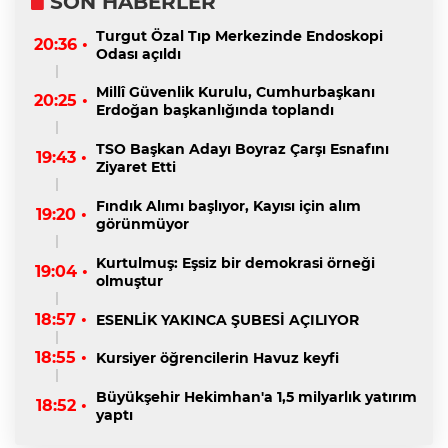
SON HABERLER
Turgut Özal Tıp Merkezinde Endoskopi
20:36 •
Odası açıldı
Millî Güvenlik Kurulu, Cumhurbaşkanı
20:25 •
Erdoğan başkanlığında toplandı
TSO Başkan Adayı Boyraz Çarşı Esnafını
19:43 •
Ziyaret Etti
Fındık Alımı başlıyor, Kayısı için alım
19:20 •
görünmüyor
Kurtulmuş: Eşsiz bir demokrasi örneği
19:04 •
olmuştur
18:57 •
ESENLİK YAKINCA ŞUBESİ AÇILIYOR
18:55 •
Kursiyer öğrencilerin Havuz keyfi
Büyükşehir Hekimhan'a 1,5 milyarlık yatırım
18:52 •
yaptı