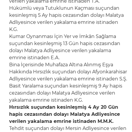
verilen yakalama emrine istinaden T.A.
Hükümlü veya Tutuklunun Kaçması suçundan
kesinleşmiş 5 Ay hapis cezasından dolayı Malatya
Adliyesince verilen yakalama emrine istinaden
K.G.
Kumar Oynanması İçin Yer ve İmkân Sağlama
suçundan kesinleşmiş 13 Gün hapis cezasından
dolayı Malatya Adliyesince verilen yakalama
emrine istinaden E.A.
Bina İçerisinde Muhafaza Altına Alınmış Eşya
Hakkında Hırsızlık suçundan dolayı Afyonkarahisar
Adliyesince verilen yakalama emrine istinaden S.Ş.
Basit Yaralama suçundan kesinleşmiş 9 Ay hapis
cezasından dolayı Malatya Adliyesince verilen
yakalama emrine istinaden K.G.
Hırsızlık suçundan kesinleşmiş 4 Ay 20 Gün
hapis cezasından dolayı Malatya Adliyesince
verilen yakalama emrine istinaden M.M.K.
Tehdit suçundan dolayı Mersin Adliyesince verilen