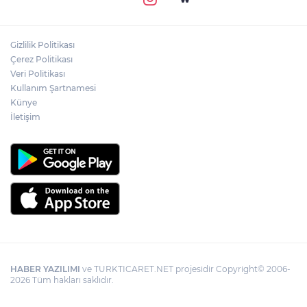
Gizlilik Politikası
Çerez Politikası
Veri Politikası
Kullanım Şartnamesi
Künye
İletişim
HABER YAZILIMI
ve TURKTICARET.NET projesidir Copyright© 2006-
2026 Tüm hakları saklıdır.