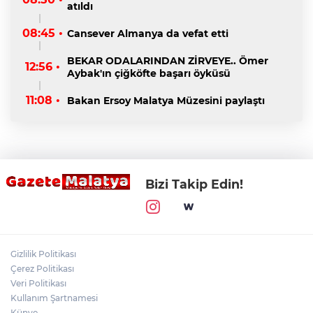
atıldı
08:45 •
Cansever Almanya da vefat etti
BEKAR ODALARINDAN ZİRVEYE.. Ömer
12:56 •
Aybak'ın çiğköfte başarı öyküsü
11:08 •
Bakan Ersoy Malatya Müzesini paylaştı
Bizi Takip Edin!
Gizlilik Politikası
Çerez Politikası
Veri Politikası
Kullanım Şartnamesi
Künye