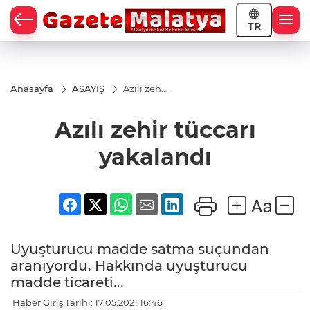
TR
Anasayfa
ASAYİŞ
Azılı zehir
tüccarı
yakalandı
Azılı zehir tüccarı
yakalandı
Uyuşturucu madde satma suçundan
aranıyordu. Hakkında uyuşturucu
madde ticareti...
Haber Giriş Tarihi: 17.05.2021 16:46