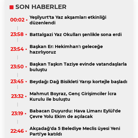
SON HABERLER
Yeşilyurt'ta Yaz akşamları etkinliği
00:02 •
düzenlendi
23:58 •
Battalgazi Yaz Okulları şenlikle sona erdi
Başkan Er: Hekimhan'ı geleceğe
23:54 •
hazırlıyoruz
Başkan Taşkın Taziye evinde vatandaşlarla
23:50 •
buluştu
23:45 •
Beydağı Dağ Bisikleti Yarışı kortejle başladı
Mahmut Boyraz, Genç Girişimciler İcra
23:32 •
Kurulu ile buluştu
Babacan Duyurdu: Hava Limanı Eylül'de
23:19 •
Çevre Yolu Ekim de açılacak
Akçadağ'da 5 Belediye Meclis üyesi Yeni
22:46 •
Parti'ye katıldı