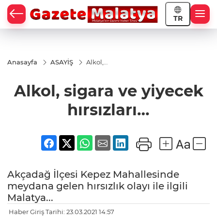
TR
Anasayfa
ASAYİŞ
Alkol,
sigara ve
yiyecek
Alkol, sigara ve yiyecek
hırsızları…
hırsızları…
Akçadağ İlçesi Kepez Mahallesinde
meydana gelen hırsızlık olayı ile ilgili
Malatya...
Haber Giriş Tarihi: 23.03.2021 14:57