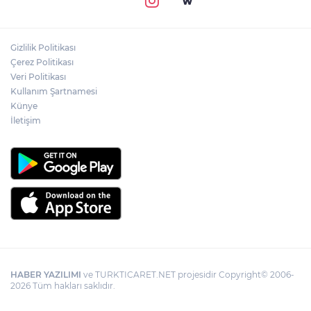
Gizlilik Politikası
Çerez Politikası
Veri Politikası
Kullanım Şartnamesi
Künye
İletişim
HABER YAZILIMI
ve TURKTICARET.NET projesidir Copyright© 2006-
2026 Tüm hakları saklıdır.