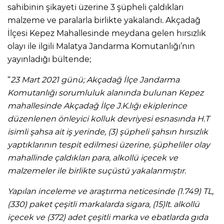
sahibinin şikayeti üzerine 3 şüpheli çaldıkları
malzeme ve paralarla birlikte yakalandı. Akçadağ
İlçesi Kepez Mahallesinde meydana gelen hırsızlık
olayı ile ilgili Malatya Jandarma Komutanlığı’nın
yayınladığı bültende;
“
23 Mart 2021 günü; Akçadağ İlçe Jandarma
Komutanlığı sorumluluk alanında bulunan Kepez
mahallesinde Akçadağ İlçe J.K.lığı ekiplerince
düzenlenen önleyici kolluk devriyesi esnasında H.T
isimli şahsa ait iş yerinde, (3) şüpheli şahsın hırsızlık
yaptıklarının tespit edilmesi üzerine, şüpheliler olay
mahallinde çaldıkları para, alkollü içecek ve
malzemeler ile birlikte suçüstü yakalanmıştır.
Yapılan inceleme ve araştırma neticesinde (1.749) TL,
(330) paket çeşitli markalarda sigara, (15)lt. alkollü
içecek ve (372) adet çeşitli marka ve ebatlarda gıda