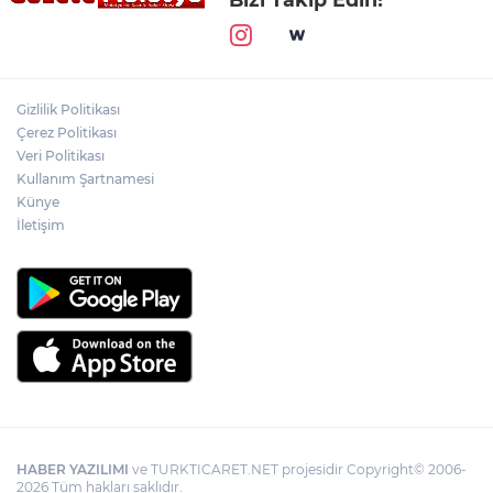
Gizlilik Politikası
Çerez Politikası
Veri Politikası
Kullanım Şartnamesi
Künye
İletişim
HABER YAZILIMI
ve TURKTICARET.NET projesidir Copyright© 2006-
2026 Tüm hakları saklıdır.