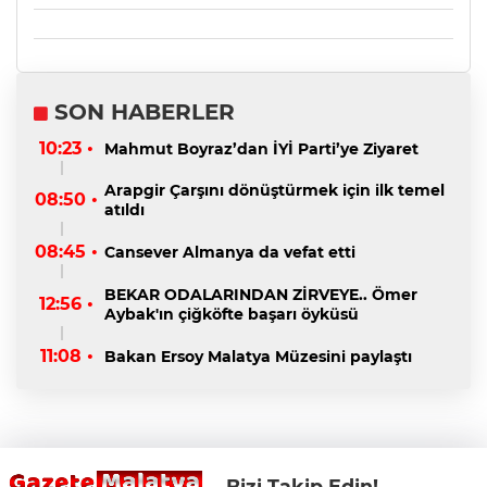
SON HABERLER
10:23 •
Mahmut Boyraz’dan İYİ Parti’ye Ziyaret
Arapgir Çarşını dönüştürmek için ilk temel
08:50 •
atıldı
08:45 •
Cansever Almanya da vefat etti
BEKAR ODALARINDAN ZİRVEYE.. Ömer
12:56 •
Aybak'ın çiğköfte başarı öyküsü
11:08 •
Bakan Ersoy Malatya Müzesini paylaştı
Bizi Takip Edin!