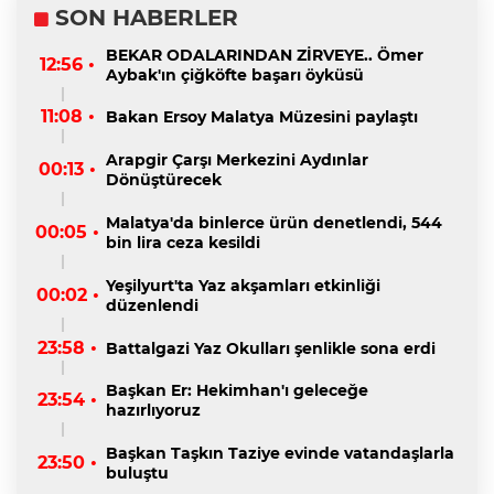
SON HABERLER
BEKAR ODALARINDAN ZİRVEYE.. Ömer
12:56 •
Aybak'ın çiğköfte başarı öyküsü
11:08 •
Bakan Ersoy Malatya Müzesini paylaştı
Arapgir Çarşı Merkezini Aydınlar
00:13 •
Dönüştürecek
Malatya'da binlerce ürün denetlendi, 544
00:05 •
bin lira ceza kesildi
Yeşilyurt'ta Yaz akşamları etkinliği
00:02 •
düzenlendi
23:58 •
Battalgazi Yaz Okulları şenlikle sona erdi
Başkan Er: Hekimhan'ı geleceğe
23:54 •
hazırlıyoruz
Başkan Taşkın Taziye evinde vatandaşlarla
23:50 •
buluştu