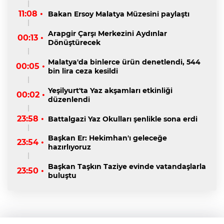
11:08 •
Bakan Ersoy Malatya Müzesini paylaştı
Arapgir Çarşı Merkezini Aydınlar
00:13 •
Dönüştürecek
Malatya'da binlerce ürün denetlendi, 544
00:05 •
bin lira ceza kesildi
Yeşilyurt'ta Yaz akşamları etkinliği
00:02 •
düzenlendi
23:58 •
Battalgazi Yaz Okulları şenlikle sona erdi
Başkan Er: Hekimhan'ı geleceğe
23:54 •
hazırlıyoruz
Başkan Taşkın Taziye evinde vatandaşlarla
23:50 •
buluştu