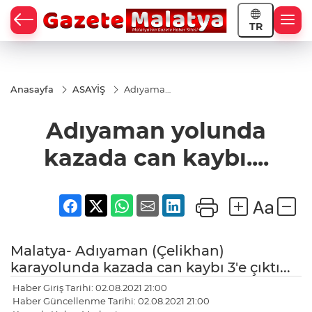
TR
Anasayfa
ASAYİŞ
Adıyaman
yolunda
kazada
Adıyaman yolunda
can
kaybı....
kazada can kaybı....
Malatya- Adıyaman (Çelikhan)
karayolunda kazada can kaybı 3'e çıktı...
Haber Giriş Tarihi: 02.08.2021 21:00
Haber Güncellenme Tarihi: 02.08.2021 21:00