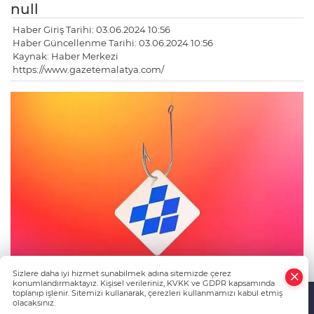
null
Haber Giriş Tarihi: 03.06.2024 10:56
Haber Güncellenme Tarihi: 03.06.2024 10:56
Kaynak: Haber Merkezi
https://www.gazetemalatya.com/
Sizlere daha iyi hizmet sunabilmek adına sitemizde çerez
konumlandırmaktayız. Kişisel verileriniz, KVKK ve GDPR kapsamında
toplanıp işlenir. Sitemizi kullanarak, çerezleri kullanmamızı kabul etmiş
olacaksınız.
Bu ilk etkileşim alıcıyı daha az şüpheli hale getirmeyi