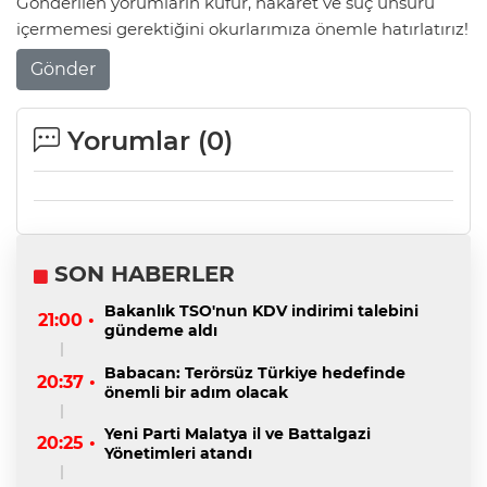
Gönderilen yorumların küfür, hakaret ve suç unsuru
içermemesi gerektiğini okurlarımıza önemle hatırlatırız!
Gönder
Yorumlar (
0
)
SON HABERLER
Bakanlık TSO'nun KDV indirimi talebini
21:00 •
gündeme aldı
Babacan: Terörsüz Türkiye hedefinde
20:37 •
önemli bir adım olacak
Yeni Parti Malatya il ve Battalgazi
20:25 •
Yönetimleri atandı