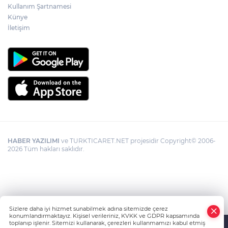
Kullanım Şartnamesi
Künye
İletişim
HABER YAZILIMI
ve TURKTICARET.NET projesidir Copyright© 2006-
2026 Tüm hakları saklıdır.
Sizlere daha iyi hizmet sunabilmek adına sitemizde çerez
konumlandırmaktayız. Kişisel verileriniz, KVKK ve GDPR kapsamında
toplanıp işlenir. Sitemizi kullanarak, çerezleri kullanmamızı kabul etmiş