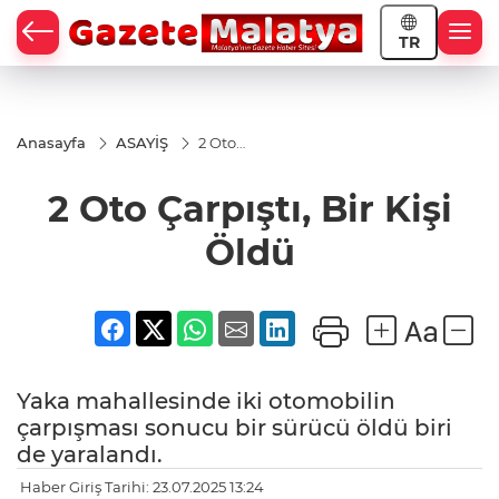
TR
Anasayfa
ASAYİŞ
2 Oto
Çarpıştı,
Bir Kişi
2 Oto Çarpıştı, Bir Kişi
Öldü
Öldü
Yaka mahallesinde iki otomobilin
çarpışması sonucu bir sürücü öldü biri
de yaralandı.
Haber Giriş Tarihi: 23.07.2025 13:24