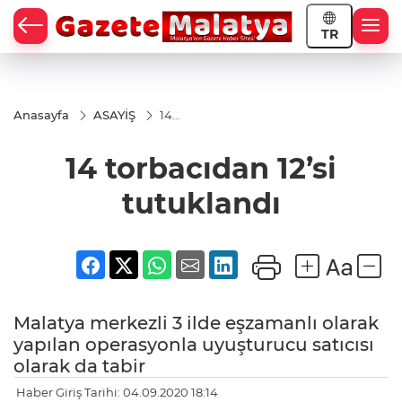
TR
Anasayfa
ASAYİŞ
14
torbacıdan
12’si
14 torbacıdan 12’si
tutuklandı
tutuklandı
Malatya merkezli 3 ilde eşzamanlı olarak
yapılan operasyonla uyuşturucu satıcısı
olarak da tabir
Haber Giriş Tarihi: 04.09.2020 18:14