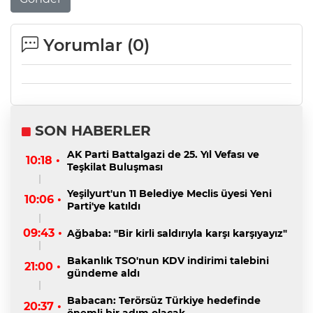
Yorumlar (
0
)
SON HABERLER
AK Parti Battalgazi de 25. Yıl Vefası ve
10:18 •
Teşkilat Buluşması
Yeşilyurt'un 11 Belediye Meclis üyesi Yeni
10:06 •
Parti'ye katıldı
09:43 •
Ağbaba: "Bir kirli saldırıyla karşı karşıyayız"
Bakanlık TSO'nun KDV indirimi talebini
21:00 •
gündeme aldı
Babacan: Terörsüz Türkiye hedefinde
20:37 •
önemli bir adım olacak