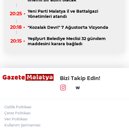
Yeni Parti Malatya il ve Battalgazi
20:25 •
Yönetimleri atandı
20:18 •
"Kozalak Devri" 7 Ağustos'ta Vizyonda
Yeşilyurt Belediye Meclisi 32 gündem
20:15 •
maddesini karara bağladı
Bizi Takip Edin!
Gizlilik Politikası
Çerez Politikası
Veri Politikası
Kullanım Şartnamesi