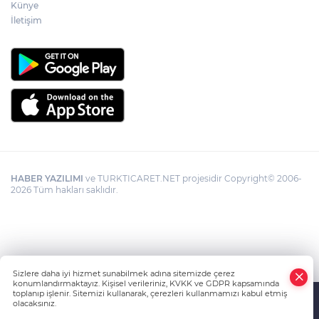
Künye
İletişim
HABER YAZILIMI
ve TURKTICARET.NET projesidir Copyright© 2006-
2026 Tüm hakları saklıdır.
Sizlere daha iyi hizmet sunabilmek adına sitemizde çerez
konumlandırmaktayız. Kişisel verileriniz, KVKK ve GDPR kapsamında
toplanıp işlenir. Sitemizi kullanarak, çerezleri kullanmamızı kabul etmiş
olacaksınız.
Anasayfa
Haber Ara
Yazarlar
İhbar Hattı