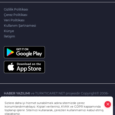
Gizlilik Politikası
Çerez Politikası
Veri Politikası
Kullanım Şartnamesi
Künye
İletişim
HABER YAZILIMI
ve TURKTICARET.NET projesidir Copyright© 2006-
2026 Tüm hakları saklıdır.
Sizlere daha iyi hizmet sunabilmek adına sitemizde çerez
konumlandırmaktayız. Kişisel verileriniz, KVKK ve GDPR kapsamında
toplanıp işlenir. Sitemizi kullanarak, çerezleri kullanmamızı kabul etmiş
olacaksınız.