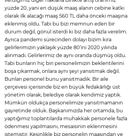
verdiğimiz diğer haklarla birlikte artış oranımız
yüzde 20, yani en düşük maaş alanın cebine katkı
olarak ilk alacağı maaş 560 TL daha önceki maaşına
eklenmiş oldu. Tabi bu bizi memnun eden bir
durum değil, gönül isterdi ki biz daha fazla verelim.
Ayrıca pandemi sürecinden dolayı bizim kira
gelirlerimizin yaklaşık yüzde 80’ini 2020 yılında
alınmadı. Gelirlerimiz de aynı oranda düşmüş oldu.
Tabi bunların hiç biri personelimizin beklentilerini
boşa çıkarmak, onlara aynı şeyi yansıtmak değil.
Bunları personel bunu yansıtmadık. Bir aile
çerçevesi içerisinde biz en büyük fedakârlığı üst
yönetim olarak, belediye olarak kendimiz yaptık.
Mümkün oldukça personelimize yansıtmamanın
gayretinde olduk. Başkanımızda her ortamda, bu
yaptığımız toplantılarda muhakkak personele fazla
ödenmesi yapılmasını, mesaisinin eklenmesini
istemiştir. Kesinlikle biz personelin maaşından ve