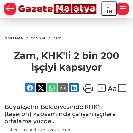
TR
Anasayfa
YAŞAM
Zam,
KHK'li 2
bin 200
Zam, KHK'li 2 bin 200
işçiyi
kapsıyor
işçiyi kapsıyor
Büyükşehir Belediyesinde KHK’li
(taşeron) kapsamında çalışan işçilere
ortalama yüzde...
Haber Giriş Tarihi: 26.11.2020 19:08