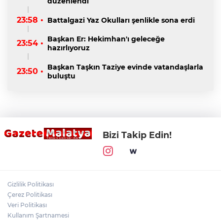
düzenlendi
23:58 •
Battalgazi Yaz Okulları şenlikle sona erdi
Başkan Er: Hekimhan'ı geleceğe
23:54 •
hazırlıyoruz
Başkan Taşkın Taziye evinde vatandaşlarla
23:50 •
buluştu
Bizi Takip Edin!
Gizlilik Politikası
Çerez Politikası
Veri Politikası
Kullanım Şartnamesi