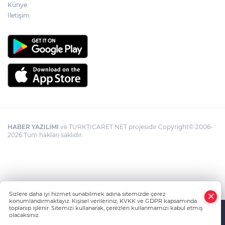
Künye
İletişim
HABER YAZILIMI
ve TURKTICARET.NET projesidir Copyright© 2006-
2026 Tüm hakları saklıdır.
Sizlere daha iyi hizmet sunabilmek adına sitemizde çerez
konumlandırmaktayız. Kişisel verileriniz, KVKK ve GDPR kapsamında
toplanıp işlenir. Sitemizi kullanarak, çerezleri kullanmamızı kabul etmiş
olacaksınız.
Anasayfa
Haber Ara
Yazarlar
İhbar Hattı