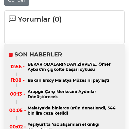
Gönder
Yorumlar (
0
)
SON HABERLER
BEKAR ODALARINDAN ZİRVEYE.. Ömer
12:56 •
Aybak'ın çiğköfte başarı öyküsü
11:08 •
Bakan Ersoy Malatya Müzesini paylaştı
Arapgir Çarşı Merkezini Aydınlar
00:13 •
Dönüştürecek
Malatya'da binlerce ürün denetlendi, 544
00:05 •
bin lira ceza kesildi
Yeşilyurt'ta Yaz akşamları etkinliği
00:02 •