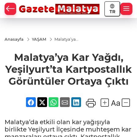
TR
Anasayfa
YAŞAM
Malatya’ya
Kar Yağdı,
Yeşilyurt’ta
Malatya’ya Kar Yağdı,
Kartpostallık
Görüntüler
Ortaya Çıktı
Yeşilyurt’ta Kartpostallık
Görüntüler Ortaya Çıktı
Malatya’da etkili olan kar yağışıyla
birlikte Yeşilyurt İlçesinde muhteşem kar
manzaraları ortaya çıktı. Kartpostallık