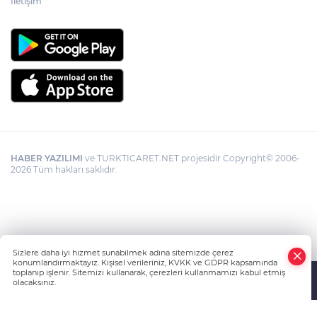
İletişim
HABER YAZILIMI
ve TURKTICARET.NET projesidir Copyright© 2006-
2026 Tüm hakları saklıdır.
Sizlere daha iyi hizmet sunabilmek adına sitemizde çerez
konumlandırmaktayız. Kişisel verileriniz, KVKK ve GDPR kapsamında
toplanıp işlenir. Sitemizi kullanarak, çerezleri kullanmamızı kabul etmiş
olacaksınız.
Anasayfa
Haber Ara
Yazarlar
İhbar Hattı