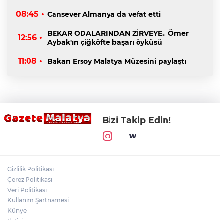
08:45 •
Cansever Almanya da vefat etti
BEKAR ODALARINDAN ZİRVEYE.. Ömer
12:56 •
Aybak'ın çiğköfte başarı öyküsü
11:08 •
Bakan Ersoy Malatya Müzesini paylaştı
Bizi Takip Edin!
Gizlilik Politikası
Çerez Politikası
Veri Politikası
Kullanım Şartnamesi
Künye